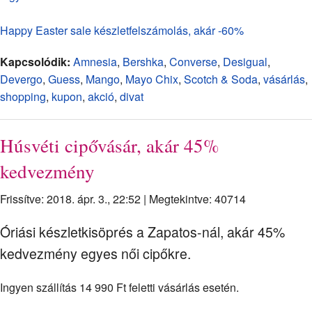
Happy Easter sale készletfelszámolás, akár -60%
Kapcsolódik:
Amnesia
,
Bershka
,
Converse
,
Desigual
,
Devergo
,
Guess
,
Mango
,
Mayo Chix
,
Scotch & Soda
,
vásárlás
,
shopping
,
kupon
,
akció
,
divat
Húsvéti cipővásár, akár 45%
kedvezmény
Frissítve: 2018. ápr. 3., 22:52
|
Megtekintve: 40714
Óriási készletkisöprés a Zapatos-nál, akár 45%
kedvezmény egyes női cipőkre.
Ingyen szállítás 14 990 Ft feletti vásárlás esetén.