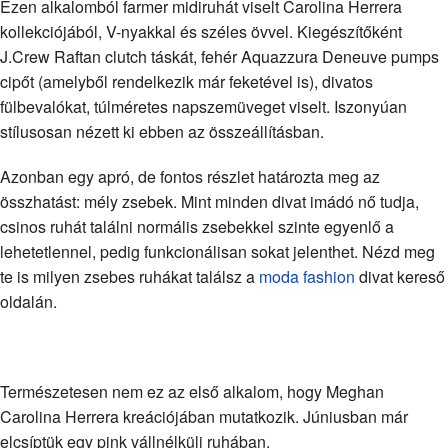
Ezen alkalomból farmer midiruhát viselt Carolina Herrera
kollekciójából, V-nyakkal és széles övvel. Kiegészítőként
J.Crew Raftan clutch táskát, fehér Aquazzura Deneuve pumps
cipőt (amelyből rendelkezik már feketével is), divatos
fülbevalókat, túlméretes napszemüveget viselt. Iszonyúan
stílusosan nézett ki ebben az összeállításban.
Azonban egy apró, de fontos részlet határozta meg az
összhatást: mély zsebek. Mint minden divat imádó nő tudja,
csinos ruhát találni normális zsebekkel szinte egyenlő a
lehetetlennel, pedig funkcionálisan sokat jelenthet. Nézd meg
te is milyen zsebes ruhákat találsz a
moda fashion
divat kereső
oldalán.
Természetesen nem ez az első alkalom, hogy Meghan
Carolina Herrera kreációjában mutatkozik. Júniusban már
elcsíptük egy pink vállnélküli ruhában.