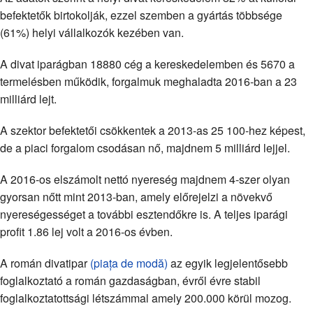
befektetők birtokolják, ezzel szemben a gyártás többsége
(61%) helyi vállalkozók kezében van.
A divat iparágban 18880 cég a kereskedelemben és 5670 a
termelésben működik, forgalmuk meghaladta 2016-ban a 23
milliárd lejt.
A szektor befektetői csökkentek a 2013-as 25 100-hez képest,
de a piaci forgalom csodásan nő, majdnem 5 milliárd lejjel.
A 2016-os elszámolt nettó nyereség majdnem 4-szer olyan
gyorsan nőtt mint 2013-ban, amely előrejelzi a növekvő
nyereségességet a további esztendőkre is. A teljes iparági
profit 1.86 lej volt a 2016-os évben.
A román divatipar
(piața de modă)
az egyik legjelentősebb
foglalkoztató a román gazdaságban, évről évre stabil
foglalkoztatottsági létszámmal amely 200.000 körül mozog.