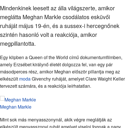
Mindenkinek leesett az álla világszerte, amikor
meglátta Meghan Markle csodálatos esküvői
ruháját május 19-én, és a sussex-i hercegnőnek
szintén hasonló volt a reakciója, amikor
megpillantotta.
Egy klipben a Queen of the World című dokumentumfilmben,
amely Erzsébet királynő életét dolgozza fel, van egy pár
másodperces rész, amikor Meghan először pillantja meg az
elkészült
moda
Givenchy ruháját, amelyet Clare Waight Keller
tervezett számára, és a reakciója leírhatatlan.
Meghan Markle
Mint sok más menyasszonynál, akik végre meglátják az
elkészült menyasszonyi ruhát amelyet viselni fognak a nagy