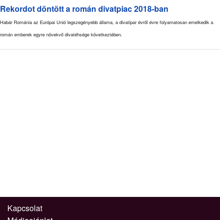
Rekordot döntött a román divatpiac 2018-ban
Habár Románia az Európai Unió legszegényebb állama, a divatipar évről évre folyamatosan emelkedik a
román emberek egyre növekvő divatéhsége következtében.
Kapcsolat