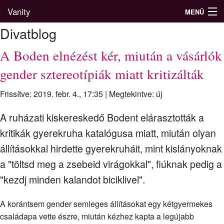
Vanity
MENÜ
Divatblog
A Boden elnézést kér, miután a vásárlók
Divatblog
gender sztereotípiák miatt kritizálták
Divatkatalógus
Frissítve: 2019. febr. 4., 17:35
|
Megtekintve: új
Divatmárkák
A ruházati kiskereskedő Bodent elárasztották a
Üzletek
kritikák gyerekruha katalógusa miatt, miután olyan
állításokkal hirdette gyerekruháit, mint kislányoknak
Képgalériák
a "töltsd meg a zsebeid virágokkal", fiúknak pedig a
"kezdj minden kalandot biciklivel".
A korántsem gender semleges állításokat egy kétgyermekes
családapa vette észre, miután kézhez kapta a legújabb