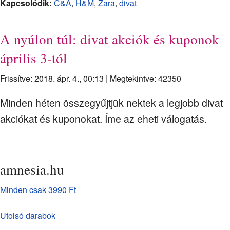
Kapcsolódik:
C&A
,
H&M
,
Zara
,
divat
A nyúlon túl: divat akciók és kuponok
április 3-tól
Frissítve: 2018. ápr. 4., 00:13
|
Megtekintve: 42350
Minden héten összegyűjtjük nektek a legjobb divat
akciókat és kuponokat. Íme az eheti válogatás.
amnesia.hu
Minden csak 3990 Ft
Utolsó darabok