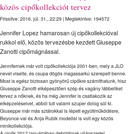
közös cipőkollekciót tervez
Frissítve: 2016. júl. 31., 22:29
|
Megtekintve: 194572
Jennifer Lopez hamarosan új cipőkollekcióval
rukkol elő, közös tervezésbe kezdett Giuseppe
Zanotti cipőmágnással.
Jennifernek már volt cipőkollekciója 2001-ben, mely a JLO
nevet viselte, és csupa dögös magassarkú szerepelt benne.
Most is egész biztosan gyönyörű cipőkre számíthatunk, hisz
Giuseppe Zanotti elképesztően szép és vagány lábbeliket
tervez a nőknek, és ha még Jennifer is csatlakozik az
elképzeléseivel, abból tuti valami szuper dolog sül ki.
Giuseppe már más sztárokkal is lépett együttműködésre,
Beyonce-val és Anja Rubik modellel is volt egy közös
minikollekciója.
A cipők 2017 januárjában debütálnak világszerte!