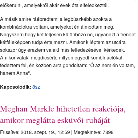
előkerülni, amelyekről akár évek óta elfeledkeztél.
A másik amire ráébredtem: a legbüszkébb azokra a
kombinációkra voltam, amelyeket én álmodtam meg.
Nagyszerű hogy két teljesen különböző nő, ugyanazt a trendet
kétféleképpen tudja értelmezni. Amikor kiléptem az utcára
sokszor úgy éreztem valaki más felfedezésével kérkedek.
Amikor valaki megdícsérte milyen egyedi kombinációkat
fedeztem fel, én közben arra gondoltam: "Ó az nem én voltam,
hanem Anna".
Kapcsolódik:
ősz
Meghan Markle hihetetlen reakciója,
amikor meglátta esküvői ruháját
Frissítve: 2018. szept. 19., 12:59
|
Megtekintve: 7898