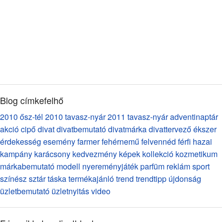
Blog címkefelhő
2010 ősz-tél
2010 tavasz-nyár
2011 tavasz-nyár
adventinaptár
akció
cipő
divat
divatbemutató
divatmárka
divattervező
ékszer
érdekesség
esemény
farmer
fehérnemű
felvennéd
férfi
hazai
kampány
karácsony
kedvezmény
képek
kollekció
kozmetikum
márkabemutató
modell
nyereményjáték
parfüm
reklám
sport
színész
sztár
táska
termékajánló
trend
trendtipp
újdonság
üzletbemutató
üzletnyitás
video