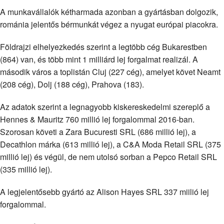
A munkavállalók kétharmada azonban a gyártásban dolgozik,
románia jelentős bérmunkát végez a nyugat európai piacokra.
Földrajzi elhelyezkedés szerint a legtöbb cég Bukarestben
(864) van, és több mint 1 milliárd lej forgalmat realizál. A
második város a toplistán Cluj (227 cég), amelyet követ Neamt
(208 cég), Dolj (188 cég), Prahova (183).
Az adatok szerint a legnagyobb kiskereskedelmi szereplő a
Hennes & Mauritz 760 millió lej forgalommal 2016-ban.
Szorosan követi a Zara Bucuresti SRL (686 millió lej), a
Decathlon márka (613 millió lej), a C&A Moda Retail SRL (375
millió lej) és végül, de nem utolsó sorban a Pepco Retail SRL
(335 millió lej).
A legjelentősebb gyártó az Alison Hayes SRL 337 miilió lej
forgalommal.