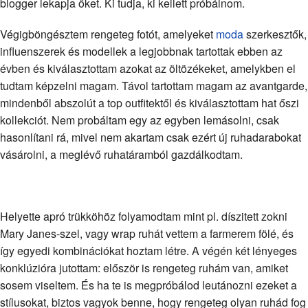
blogger lekapja őket. Ki tudja, ki kellett próbálnom.
Végigböngésztem rengeteg fotót, amelyeket
moda
szerkesztők,
influenszerek és modellek a legjobbnak tartottak ebben az
évben és kiválasztottam azokat az öltözékeket, amelykben el
tudtam képzelni magam. Távol tartottam magam az avantgarde,
mindenből abszolút a top outfitektől és kiválasztottam hat őszi
kollekciót. Nem probáltam egy az egyben lemásolni, csak
hasonlítani rá, mivel nem akartam csak ezért új ruhadarabokat
vásárolni, a meglévő ruhatáramból gazdálkodtam.
Helyette apró trükköhöz folyamodtam mint pl. díszitett zokni
Mary Janes-szel, vagy wrap ruhát vettem a farmerem fölé, és
így egyedi kombinációkat hoztam létre. A végén két lényeges
konklúzióra jutottam: először is rengeteg ruhám van, amiket
sosem viseltem. És ha te is megpróbálod leutánozni ezeket a
stílusokat, biztos vagyok benne, hogy rengeteg olyan ruhád fog