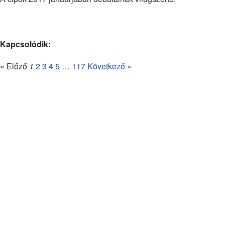
Kapcsolódik:
« Előző
1
2
3
4
5
…
117
Következő »