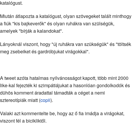
katalógust.
Miután átlapozta a katalógust, olyan szövegeket talált minthogy
a fiúk "kis bajkeverők" és olyan ruhákra van szülségük,
amelyek "bírják a kalandokat".
Lányoknál viszont, hogy "új ruhákra van szükségük" és "töltsék
meg zsebeiket és gardróbjukat virágokkal".
A tweet azóta hatalmas nyilvánosságot kapott, több mint 2000
like-kal fejezték ki szimpátiájukat a hasonlóan gondolkodók és
dühös komment áradattal támadták a céget a nemi
sztereotípiák miatt (
copii
).
Valaki azt kommentelte be, hogy az ő fia imádja a virágokat,
viszont fél a bicikliktől.