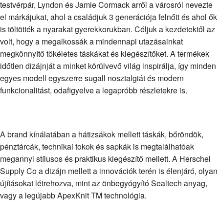
testvérpár, Lyndon és Jamie Cormack arről a városról nevezte
el márkájukat, ahol a családjuk 3 generációja felnőtt és ahol ők
is töltötték a nyarakat gyerekkorukban. Céljuk a kezdetektől az
volt, hogy a megalkossák a mindennapi utazásainkat
megkönnyítő tökéletes táskákat és kiegészítőket. A termékek
időtlen dizájnját a minket körülvevő világ inspirálja, így minden
egyes modell egyszerre sugall nosztalgiát és modern
funkcionalitást, odafigyelve a legapróbb részletekre is.
A brand kínálatában a hátizsákok mellett táskák, bőröndök,
pénztárcák, technikai tokok és sapkák is megtalálhatóak
megannyi stílusos és praktikus kiegészítő mellett. A Herschel
Supply Co a dizájn mellett a innovációk terén is élenjáró, olyan
újításokat létrehozva, mint az önbegyógyító Sealtech anyag,
vagy a legújabb ApexKnit TM technológia.