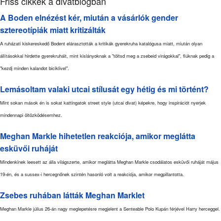
Friss cikkek a divatblogban
A Boden elnézést kér, miután a vásárlók gender
sztereotípiák miatt kritizálták
A ruházati kiskereskedő Bodent elárasztották a kritikák gyerekruha katalógusa miatt, miután olyan
állításokkal hirdette gyerekruháit, mint kislányoknak a "töltsd meg a zsebeid virágokkal", fiúknak pedig a
"kezdj minden kalandot biciklivel".
Lemásoltam valaki utcai stílusát egy hétig és mi történt?
Mint sokan mások én is sokat kattingatok street style (utcai divat) képekre, hogy inspirációt nyerjek
mindennapi öltözködésemhez.
Meghan Markle hihetetlen reakciója, amikor meglátta
esküvői ruháját
Mindenkinek leesett az álla világszerte, amikor meglátta Meghan Markle csodálatos esküvői ruháját május
19-én, és a sussex-i hercegnőnek szintén hasonló volt a reakciója, amikor megpillantotta.
Zsebes ruhában látták Meghan Marklet
Meghan Markle július 26-án nagy meglepetésre megjelent a Senteable Polo Kupán férjével Harry herceggel.