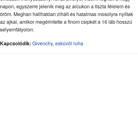
napon, egyszerre jelenik meg az arcukon a tiszta félelem és
öröm. Meghan hallhatóan zihált és hatalmas mosolyra nyíltak
az ajkai, amikor megérintette a finom csipkét a 16 láb hosszú
selyemfátyolon.
Kapcsolódik:
Givenchy
,
esküvői ruha