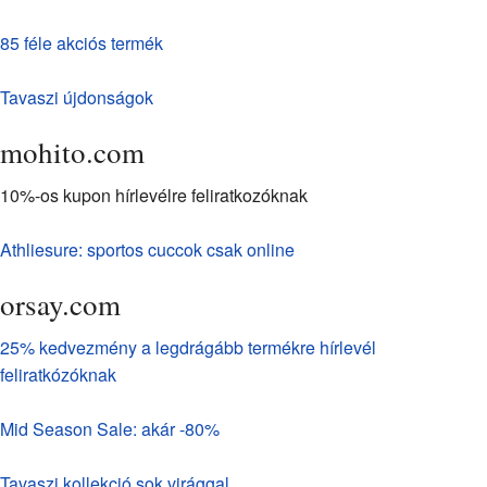
85 féle akciós termék
Tavaszi újdonságok
mohito.com
10%-os kupon hírlevélre feliratkozóknak
Athliesure: sportos cuccok csak online
orsay.com
25% kedvezmény a legdrágább termékre hírlevél
feliratkózóknak
Mid Season Sale: akár -80%
Tavaszi kollekció sok virággal