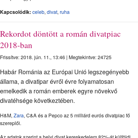
Kapcsolódik:
celeb
,
divat
,
ruha
Rekordot döntött a román divatpiac
2018-ban
Frissítve: 2018. jún. 11., 13:46
|
Megtekintve: 24725
Habár Románia az Európai Unió legszegényebb
állama, a divatipar évről évre folyamatosan
emelkedik a román emberek egyre növekvő
divatéhsége következtében.
H&M,
Zara
, C&A és a Pepco az 5 milliárd eurós divatpiac fő
szereplői.
Az adatok szerint a helyi divat kereskedelem 82%-át külföldi