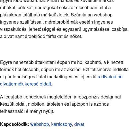
Egyre több webáruház kínál márkás és kevésbé márkás
ruhákat, pólókat, nadrágokat sokszor olcsóbban mint a
plázákban található márkaüzletek. Számtalan webshop
ingyenes szállítással, méretproblémák esetén ingyenes
visszaküldési lehetőséggel és egyszerű ügyintézéssel csábítja
a divat iránt érdeklődő férfiakat és nőket.
Egyre nehezebb áttekinteni éppen mi hol kapható, a kinézett
termék hol olcsóbb, éppen mi az akciós. Ezt felismerve indította
el pár tehetséges fiatal marketinges és fejlesztő
a divatod.hu
divattermék kereső oldalt.
A legújabb trendeknek megfelelően a reszponzív designnal
készült oldal, mobilon, tableten és laptopon is azonos
felhasználói élményt nyújt.
Kapcsolódik:
webshop
,
karácsony
,
divat