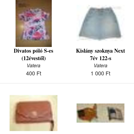
Divatos póló S-es
Kislány szoknya Next
(12évestől)
7év 122-s
Vatera
Vatera
400 Ft
1 000 Ft