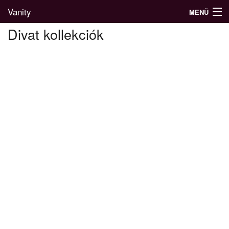
Vanity
MENÜ
Divat kollekciók
Divatblog
Divatkatalógus
Divatmárkák
Üzletek
Képgalériák