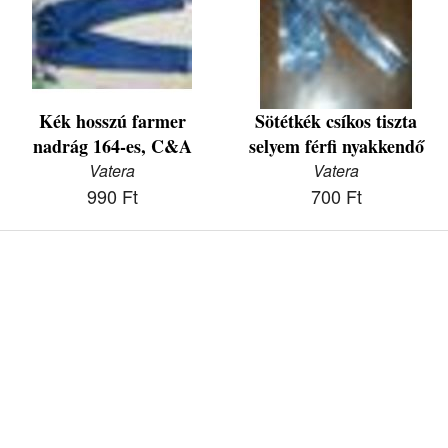
Kék hosszú farmer
Sötétkék csíkos tiszta
nadrág 164-es, C&A
selyem férfi nyakkendő
Vatera
Vatera
990 Ft
700 Ft