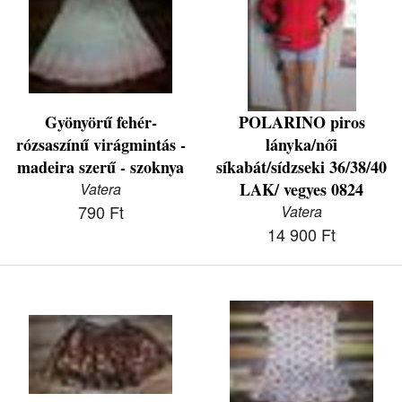
Gyönyörű fehér-
POLARINO piros
rózsaszínű virágmintás -
lányka/női
madeira szerű - szoknya
síkabát/sídzseki 36/38/40
LAK/ vegyes 0824
Vatera
790 Ft
Vatera
14 900 Ft