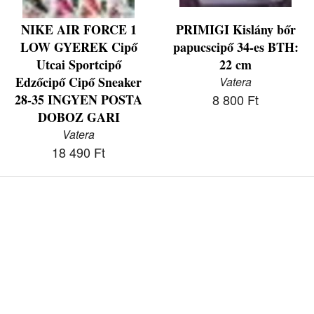
NIKE AIR FORCE 1
PRIMIGI Kislány bőr
LOW GYEREK Cipő
papucscipő 34-es BTH:
Utcai Sportcipő
22 cm
Edzőcipő Cipő Sneaker
Vatera
28-35 INGYEN POSTA
8 800 Ft
DOBOZ GARI
Vatera
18 490 Ft