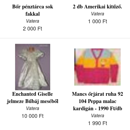
Bőr pénztárca sok
2 db Amerikai kitűző.
fakkal
Vatera
1 000 Ft
Vatera
2 000 Ft
Enchanted Giselle
Mancs őrjárat ruha 92
jelmeze Bűbáj meséből
104 Peppa malac
kardigán - 1990 Ft/db
Vatera
10 000 Ft
Vatera
1 990 Ft