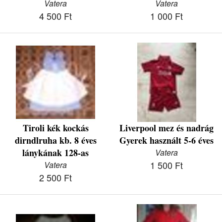
Vatera
Vatera
4 500 Ft
1 000 Ft
Tiroli kék kockás
Liverpool mez és nadrág
dirndlruha kb. 8 éves
Gyerek használt 5-6 éves
lánykának 128-as
Vatera
1 500 Ft
Vatera
2 500 Ft