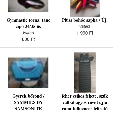
Gymnastic torna, tánc
Plüss bohóc sapka / Új!
cipő 34/35-ös
Vatera
1 990 Ft
Vatera
600 Ft
Gyerek bőrönd /
fehér csíkos fekete, szűk
SAMMIES BY
vállkihagyós rövid ujjú
SAMSONITE
ruha Influencer feliratú