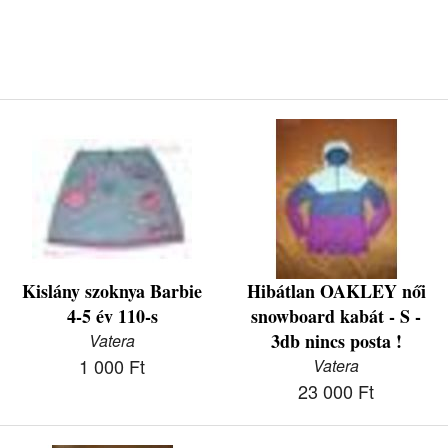
Kislány szoknya Barbie
Hibátlan OAKLEY női
4-5 év 110-s
snowboard kabát - S -
3db nincs posta !
Vatera
1 000 Ft
Vatera
23 000 Ft