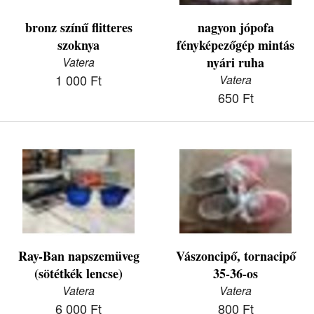
bronz színű flitteres
nagyon jópofa
szoknya
fényképezőgép mintás
nyári ruha
Vatera
1 000 Ft
Vatera
650 Ft
Ray-Ban napszemüveg
Vászoncipő, tornacipő
(sötétkék lencse)
35-36-os
Vatera
Vatera
6 000 Ft
800 Ft