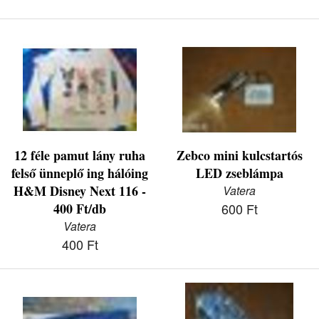
12 féle pamut lány ruha
Zebco mini kulcstartós
felső ünneplő ing hálóing
LED zseblámpa
H&M Disney Next 116 -
Vatera
400 Ft/db
600 Ft
Vatera
400 Ft