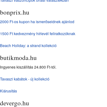
Tavaszi vászoncipők óriási választékban
bonprix.hu
2000 Ft-os kupon ha ismerőseidnek ajánlod
1500 Ft kedvezmény hírlevél feliratkozóknak
Beach Holiday: a strand kollekció
butikmoda.hu
Ingyenes kiszállítás 24.800 Ft-tól.
Tavaszi kabátok - új kollekció
Kiárusítás
devergo.hu