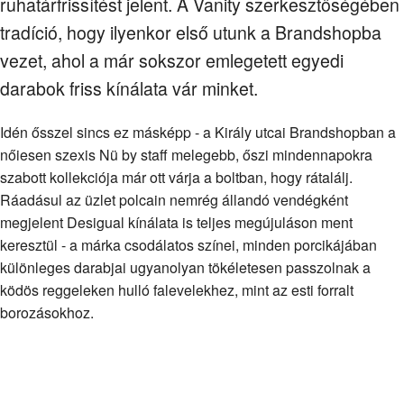
ruhatárfrissítést jelent. A Vanity szerkesztőségében
tradíció, hogy ilyenkor első utunk a Brandshopba
vezet, ahol a már sokszor emlegetett egyedi
darabok friss kínálata vár minket.
Idén ősszel sincs ez másképp - a Király utcai Brandshopban a
nőiesen szexis Nü by staff melegebb, őszi mindennapokra
szabott kollekciója már ott várja a boltban, hogy rátalálj.
Ráadásul az üzlet polcain nemrég állandó vendégként
megjelent Desigual kínálata is teljes megújuláson ment
keresztül - a márka csodálatos színei, minden porcikájában
különleges darabjai ugyanolyan tökéletesen passzolnak a
ködös reggeleken hulló falevelekhez, mint az esti forralt
borozásokhoz.