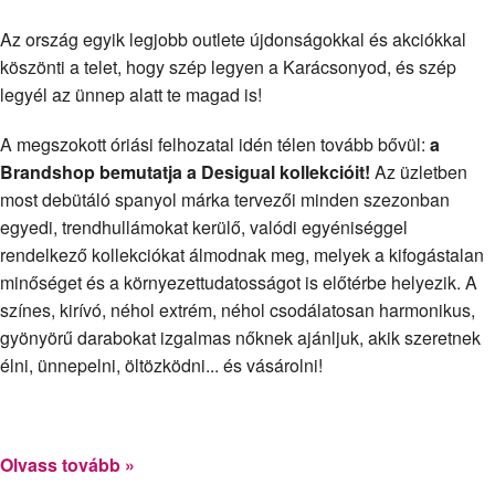
Az ország egyik legjobb outlete újdonságokkal és akciókkal
köszönti a telet, hogy szép legyen a Karácsonyod, és szép
legyél az ünnep alatt te magad is!
A megszokott óriási felhozatal idén télen tovább bővül:
a
Brandshop bemutatja a Desigual kollekcióit!
Az üzletben
most debütáló spanyol márka tervezői minden szezonban
egyedi, trendhullámokat kerülő, valódi egyéniséggel
rendelkező kollekciókat álmodnak meg, melyek a kifogástalan
minőséget és a környezettudatosságot is előtérbe helyezik. A
színes, kirívó, néhol extrém, néhol csodálatosan harmonikus,
gyönyörű darabokat izgalmas nőknek ajánljuk, akik szeretnek
élni, ünnepelni, öltözködni... és vásárolni!
Olvass tovább »