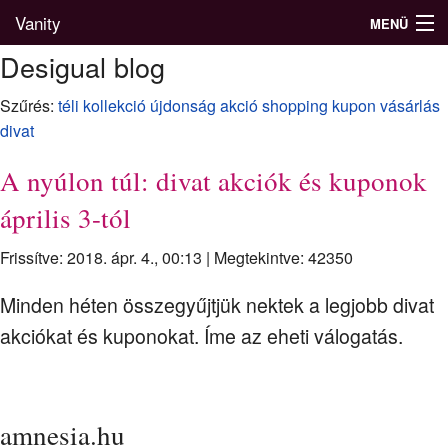
Vanity
MENÜ
Desigual blog
Szűrés:
téli kollekció
újdonság
akció
shopping
kupon
vásárlás
Divatblog
divat
Divatkatalógus
A nyúlon túl: divat akciók és kuponok
április 3-tól
Divatmárkák
Frissítve: 2018. ápr. 4., 00:13
|
Megtekintve: 42350
Üzletek
Képgalériák
Minden héten összegyűjtjük nektek a legjobb divat
akciókat és kuponokat. Íme az eheti válogatás.
amnesia.hu