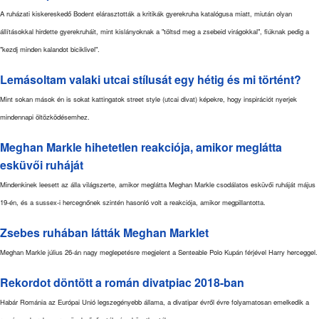
A ruházati kiskereskedő Bodent elárasztották a kritikák gyerekruha katalógusa miatt, miután olyan
állításokkal hirdette gyerekruháit, mint kislányoknak a "töltsd meg a zsebeid virágokkal", fiúknak pedig a
"kezdj minden kalandot biciklivel".
Lemásoltam valaki utcai stílusát egy hétig és mi történt?
Mint sokan mások én is sokat kattingatok street style (utcai divat) képekre, hogy inspirációt nyerjek
mindennapi öltözködésemhez.
Meghan Markle hihetetlen reakciója, amikor meglátta
esküvői ruháját
Mindenkinek leesett az álla világszerte, amikor meglátta Meghan Markle csodálatos esküvői ruháját május
19-én, és a sussex-i hercegnőnek szintén hasonló volt a reakciója, amikor megpillantotta.
Zsebes ruhában látták Meghan Marklet
Meghan Markle július 26-án nagy meglepetésre megjelent a Senteable Polo Kupán férjével Harry herceggel.
Rekordot döntött a román divatpiac 2018-ban
Habár Románia az Európai Unió legszegényebb állama, a divatipar évről évre folyamatosan emelkedik a