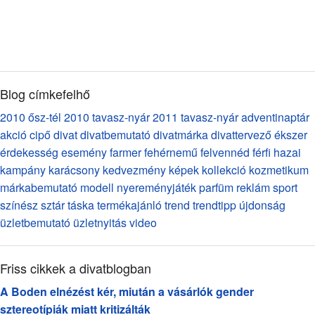
Blog címkefelhő
2010 ősz-tél
2010 tavasz-nyár
2011 tavasz-nyár
adventinaptár
akció
cipő
divat
divatbemutató
divatmárka
divattervező
ékszer
érdekesség
esemény
farmer
fehérnemű
felvennéd
férfi
hazai
kampány
karácsony
kedvezmény
képek
kollekció
kozmetikum
márkabemutató
modell
nyereményjáték
parfüm
reklám
sport
színész
sztár
táska
termékajánló
trend
trendtipp
újdonság
üzletbemutató
üzletnyitás
video
Friss cikkek a divatblogban
A Boden elnézést kér, miután a vásárlók gender
sztereotípiák miatt kritizálták