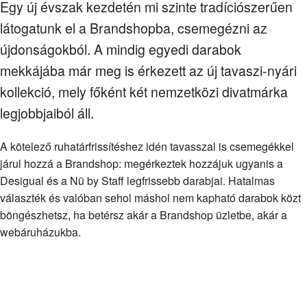
Egy új évszak kezdetén mi szinte tradíciószerűen
látogatunk el a Brandshopba, csemegézni az
újdonságokból. A mindig egyedi darabok
mekkájába már meg is érkezett az új tavaszi-nyári
kollekció, mely főként két nemzetközi divatmárka
legjobbjaiból áll.
A kötelező ruhatárfrissítéshez idén tavasszal is csemegékkel
járul hozzá a Brandshop: megérkeztek hozzájuk ugyanis a
Desigual és a Nü by Staff legfrissebb darabjai. Hatalmas
választék és valóban sehol máshol nem kapható darabok közt
böngészhetsz, ha betérsz akár a Brandshop üzletbe, akár a
webáruházukba.