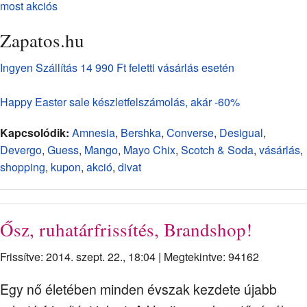
most akciós
Zapatos.hu
Ingyen Szállítás 14 990 Ft feletti vásárlás esetén
Happy Easter sale készletfelszámolás, akár -60%
Kapcsolódik:
Amnesia
,
Bershka
,
Converse
,
Desigual
,
Devergo
,
Guess
,
Mango
,
Mayo Chix
,
Scotch & Soda
,
vásárlás
,
shopping
,
kupon
,
akció
,
divat
Ősz, ruhatárfrissítés, Brandshop!
Frissítve: 2014. szept. 22., 18:04
|
Megtekintve: 94162
Egy nő életében minden évszak kezdete újabb