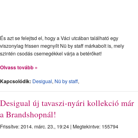
És azt se felejtsd el, hogy a Váci utcában található egy
viszonylag frissen megnyílt Nü by staff márkabolt is, mely
szintén csodás csemegékkel várja a betérőket!
Olvass tovább »
Kapcsolódik:
Desigual
,
Nü by staff
,
Desigual új tavaszi-nyári kollekció már
a Brandshopnál!
Frissítve: 2014. márc. 23., 19:24
|
Megtekintve: 155794