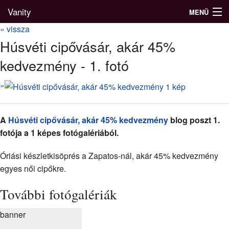
Vanity
MENÜ
« vissza
Húsvéti cipővásár, akár 45%
kedvezmény - 1. fotó
Divatblog
»
Divatkatalógus
Divatmárkák
A
Húsvéti cipővásár, akár 45% kedvezmény
blog poszt 1.
Üzletek
fotója a 1 képes fotógalériából.
Képgalériák
Óriási készletkisöprés a Zapatos-nál, akár 45% kedvezmény
egyes női cipőkre.
További fotógalériák
banner