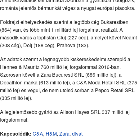
A munkavállalók kétharmada azonban a gyártásban dolgozik,
románia jelentős bérmunkát végez a nyugat európai piacokra.
Földrajzi elhelyezkedés szerint a legtöbb cég Bukarestben
(864) van, és több mint 1 milliárd lej forgalmat realizál. A
második város a toplistán Cluj (227 cég), amelyet követ Neamt
(208 cég), Dolj (188 cég), Prahova (183).
Az adatok szerint a legnagyobb kiskereskedelmi szereplő a
Hennes & Mauritz 760 millió lej forgalommal 2016-ban.
Szorosan követi a Zara Bucuresti SRL (686 millió lej), a
Decathlon márka (613 millió lej), a C&A Moda Retail SRL (375
millió lej) és végül, de nem utolsó sorban a Pepco Retail SRL
(335 millió lej).
A legjelentősebb gyártó az Alison Hayes SRL 337 miilió lej
forgalommal.
Kapcsolódik:
C&A
,
H&M
,
Zara
,
divat