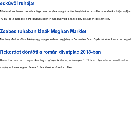
esküvői ruháját
Mindenkinek leesett az álla világszerte, amikor meglátta Meghan Markle csodálatos esküvői ruháját május
19-én, és a sussex-i hercegnőnek szintén hasonló volt a reakciója, amikor megpillantotta.
Zsebes ruhában látták Meghan Marklet
Meghan Markle július 26-án nagy meglepetésre megjelent a Senteable Polo Kupán férjével Harry herceggel.
Rekordot döntött a román divatpiac 2018-ban
Habár Románia az Európai Unió legszegényebb állama, a divatipar évről évre folyamatosan emelkedik a
román emberek egyre növekvő divatéhsége következtében.