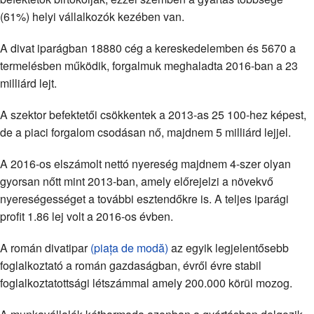
(61%) helyi vállalkozók kezében van.
A divat iparágban 18880 cég a kereskedelemben és 5670 a
termelésben működik, forgalmuk meghaladta 2016-ban a 23
milliárd lejt.
A szektor befektetői csökkentek a 2013-as 25 100-hez képest,
de a piaci forgalom csodásan nő, majdnem 5 milliárd lejjel.
A 2016-os elszámolt nettó nyereség majdnem 4-szer olyan
gyorsan nőtt mint 2013-ban, amely előrejelzi a növekvő
nyereségességet a további esztendőkre is. A teljes iparági
profit 1.86 lej volt a 2016-os évben.
A román divatipar
(piața de modă)
az egyik legjelentősebb
foglalkoztató a román gazdaságban, évről évre stabil
foglalkoztatottsági létszámmal amely 200.000 körül mozog.