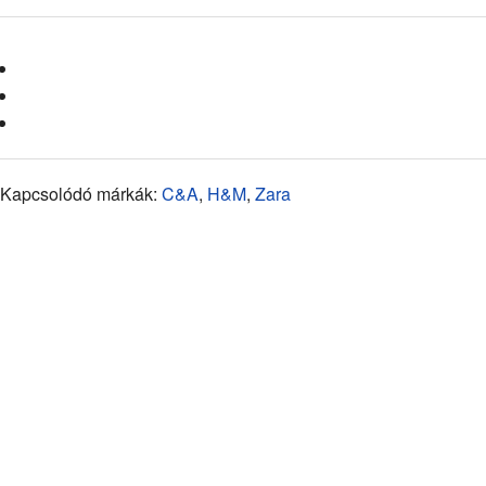
Kapcsolódó márkák:
C&A
,
H&M
,
Zara