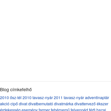
Blog címkefelhő
2010 ősz-tél
2010 tavasz-nyár
2011 tavasz-nyár
adventinaptár
akció
cipő
divat
divatbemutató
divatmárka
divattervező
ékszer
érdekesség
esemény
farmer
fehérnemű
felvennéd
férfi
hazai