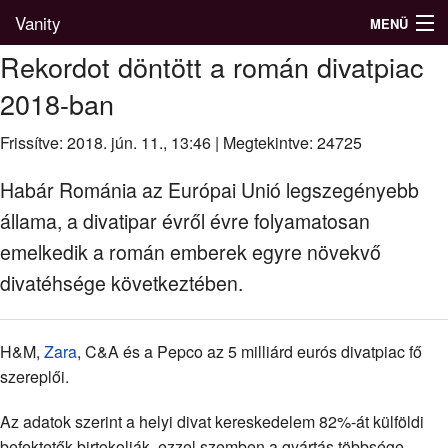
Vanity
MENÜ
Rekordot döntött a román divatpiac
2018-ban
Divatblog
Frissítve: 2018. jún. 11., 13:46
|
Megtekintve: 24725
Divatkatalógus
Habár Románia az Európai Unió legszegényebb
Divatmárkák
állama, a divatipar évről évre folyamatosan
emelkedik a román emberek egyre növekvő
Üzletek
divatéhsége következtében.
Képgalériák
H&M,
Zara
, C&A és a Pepco az 5 milliárd eurós divatpiac fő
szereplői.
Az adatok szerint a helyi divat kereskedelem 82%-át külföldi
befektetők birtokolják, ezzel szemben a gyártás többsége