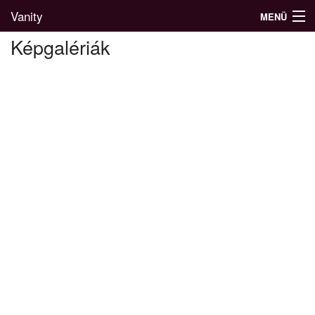
Vanity
MENÜ
Képgalériák
Divatblog
Divatkatalógus
Divatmárkák
Üzletek
Képgalériák