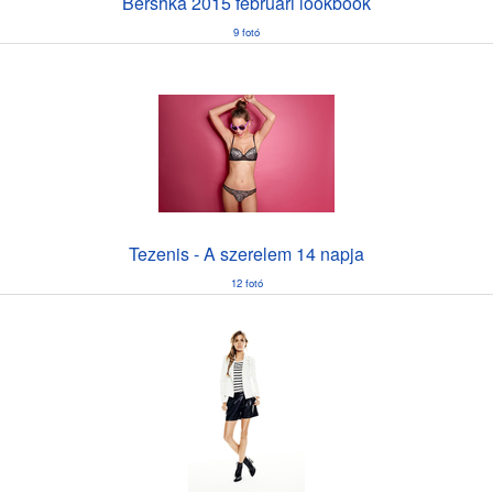
Bershka 2015 februári lookbook
9 fotó
Tezenis - A szerelem 14 napja
12 fotó