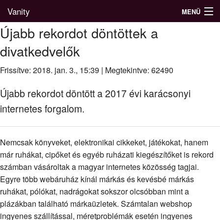
Vanity
MENÜ
Újabb rekordot döntöttek a
divatkedvelők
Divatblog
Frissítve: 2018. jan. 3., 15:39
|
Megtekintve: 62490
Divatkatalógus
Újabb rekordot döntött a 2017 évi karácsonyi
Divatmárkák
internetes forgalom.
Üzletek
Nemcsak könyveket, elektronikai cikkeket, játékokat, hanem
Képgalériák
már ruhákat, cipőket és egyéb ruházati kiegészítőket is rekord
számban vásároltak a magyar internetes közösség tagjai.
Egyre több webáruház kínál márkás és kevésbé márkás
ruhákat, pólókat, nadrágokat sokszor olcsóbban mint a
plázákban található márkaüzletek. Számtalan webshop
ingyenes szállítással, méretproblémák esetén ingyenes