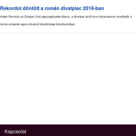
Rekordot döntött a román divatpiac 2018-ban
Habár Románia az Európai Unió legszegényebb állama, a divatipar évről évre folyamatosan emelkedik a
román emberek egyre növekvő divatéhsége következtében.
Kapcsolat