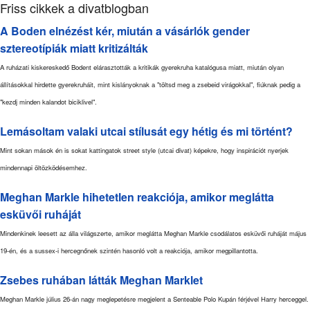
Friss cikkek a divatblogban
A Boden elnézést kér, miután a vásárlók gender
sztereotípiák miatt kritizálták
A ruházati kiskereskedő Bodent elárasztották a kritikák gyerekruha katalógusa miatt, miután olyan
állításokkal hirdette gyerekruháit, mint kislányoknak a "töltsd meg a zsebeid virágokkal", fiúknak pedig a
"kezdj minden kalandot biciklivel".
Lemásoltam valaki utcai stílusát egy hétig és mi történt?
Mint sokan mások én is sokat kattingatok street style (utcai divat) képekre, hogy inspirációt nyerjek
mindennapi öltözködésemhez.
Meghan Markle hihetetlen reakciója, amikor meglátta
esküvői ruháját
Mindenkinek leesett az álla világszerte, amikor meglátta Meghan Markle csodálatos esküvői ruháját május
19-én, és a sussex-i hercegnőnek szintén hasonló volt a reakciója, amikor megpillantotta.
Zsebes ruhában látták Meghan Marklet
Meghan Markle július 26-án nagy meglepetésre megjelent a Senteable Polo Kupán férjével Harry herceggel.