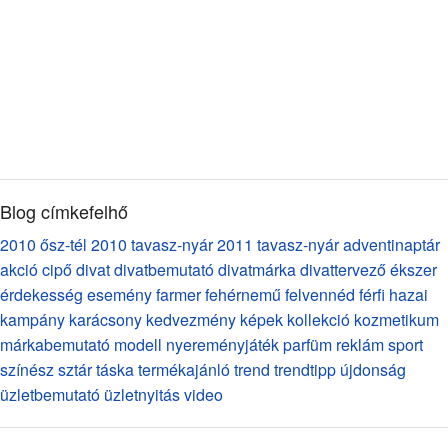
Blog címkefelhő
2010 ősz-tél
2010 tavasz-nyár
2011 tavasz-nyár
adventinaptár
akció
cipő
divat
divatbemutató
divatmárka
divattervező
ékszer
érdekesség
esemény
farmer
fehérnemű
felvennéd
férfi
hazai
kampány
karácsony
kedvezmény
képek
kollekció
kozmetikum
márkabemutató
modell
nyereményjáték
parfüm
reklám
sport
színész
sztár
táska
termékajánló
trend
trendtipp
újdonság
üzletbemutató
üzletnyitás
video