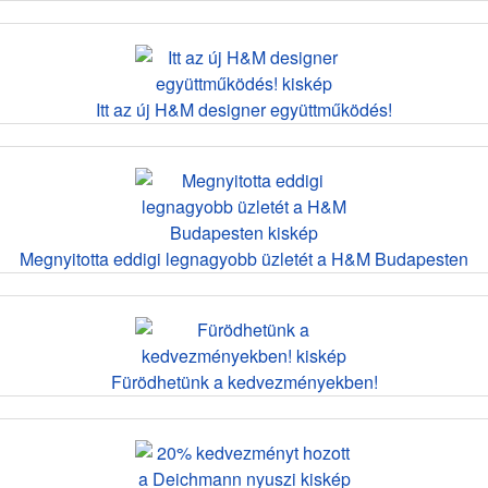
Itt az új H&M designer együttműködés!
Megnyitotta eddigi legnagyobb üzletét a H&M Budapesten
Fürödhetünk a kedvezményekben!