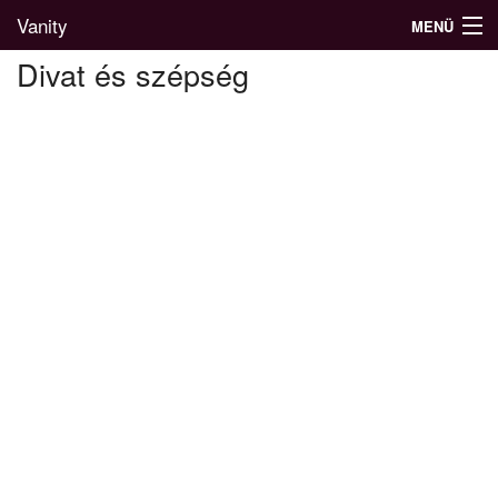
Vanity
MENÜ
Divat és szépség
Divatblog
Divatkatalógus
Divatmárkák
Üzletek
Képgalériák