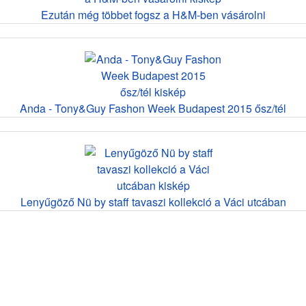
Ezután még többet fogsz a H&M-ben vásárolni
Anda - Tony&Guy Fashon Week Budapest 2015 ősz/tél
Lenyűgöző Nü by staff tavaszi kollekció a Váci utcában