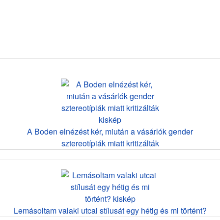
A Boden elnézést kér, miután a vásárlók gender
sztereotípiák miatt kritizálták
Lemásoltam valaki utcai stílusát egy hétig és mi történt?