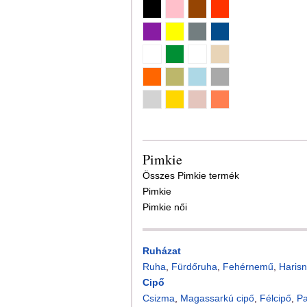
Pimkie
Összes Pimkie termék
Pimkie
Pimkie női
Ruházat
Ruha
,
Fürdőruha
,
Fehérnemű
,
Harisn
Cipő
Csizma
,
Magassarkú cipő
,
Félcipő
,
P