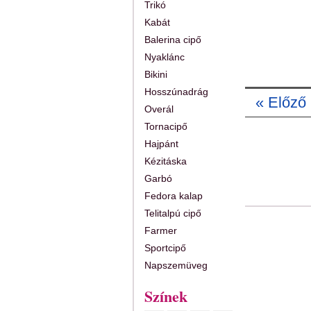
Trikó
Kabát
Balerina cipő
Nyaklánc
Bikini
Hosszúnadrág
« Előző
Overál
Tornacipő
Hajpánt
Kézitáska
Garbó
Fedora kalap
Telitalpú cipő
Farmer
Sportcipő
Napszemüveg
Színek