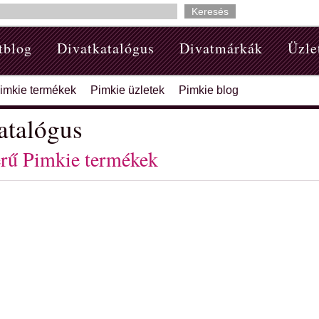
tblog
Divatkatalógus
Divatmárkák
Üzle
imkie termékek
Pimkie üzletek
Pimkie blog
atalógus
rű Pimkie termékek