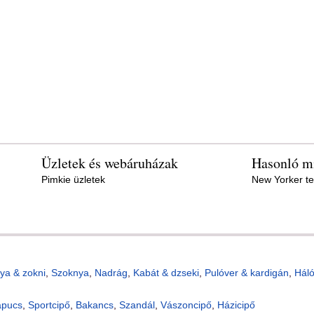
Üzletek és webáruházak
Hasonló mi
Pimkie üzletek
New Yorker t
ya & zokni
,
Szoknya
,
Nadrág
,
Kabát & dzseki
,
Pulóver & kardigán
,
Hál
apucs
,
Sportcipő
,
Bakancs
,
Szandál
,
Vászoncipő
,
Házicipő