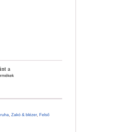
nt a
ermékek
óruha
,
Zakó & blézer
,
Felső