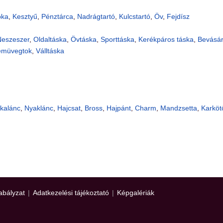
pka
,
Kesztyű
,
Pénztárca
,
Nadrágtartó
,
Kulcstartó
,
Öv
,
Fejdísz
eszeszer
,
Oldaltáska
,
Övtáska
,
Sporttáska
,
Kerékpáros táska
,
Bevásár
emüvegtok
,
Válltáska
kalánc
,
Nyaklánc
,
Hajcsat
,
Bross
,
Hajpánt
,
Charm
,
Mandzsetta
,
Karköt
abályzat
|
Adatkezelési tájékoztató
|
Képgalériák