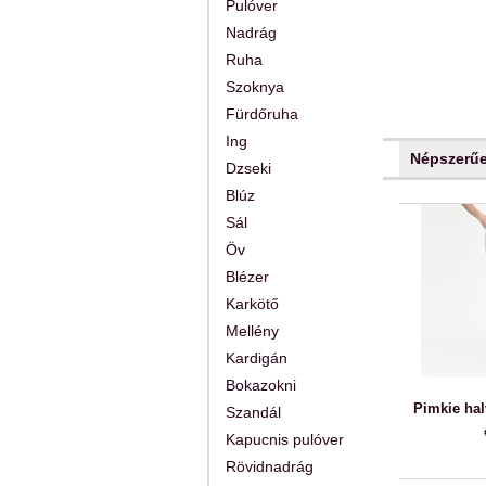
Pulóver
Nadrág
Ruha
Szoknya
Fürdőruha
Ing
Népszerű
Dzseki
Blúz
Sál
Öv
Blézer
Karkötő
Mellény
Kardigán
Bokazokni
Pimkie hal
Szandál
Kapucnis pulóver
Rövidnadrág