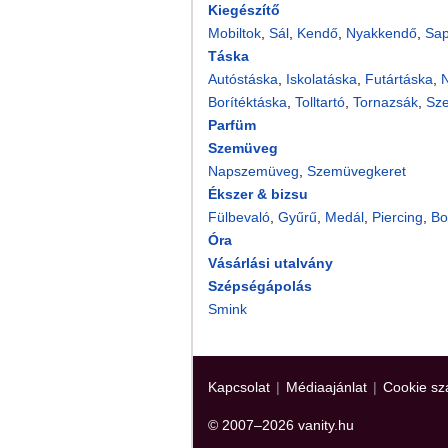
Kiegészítő
Mobiltok
,
Sál
,
Kendő
,
Nyakkendő
,
Sa
Táska
Autóstáska
,
Iskolatáska
,
Futártáska
,
N
Borítéktáska
,
Tolltartó
,
Tornazsák
,
Sz
Parfüm
Szemüveg
Napszemüveg
,
Szemüvegkeret
Ékszer & bizsu
Fülbevaló
,
Gyűrű
,
Medál
,
Piercing
,
Bo
Óra
Vásárlási utalvány
Szépségápolás
Smink
Kapcsolat
|
Médiaajánlat
|
Cookie sz
© 2007–2026 vanity.hu