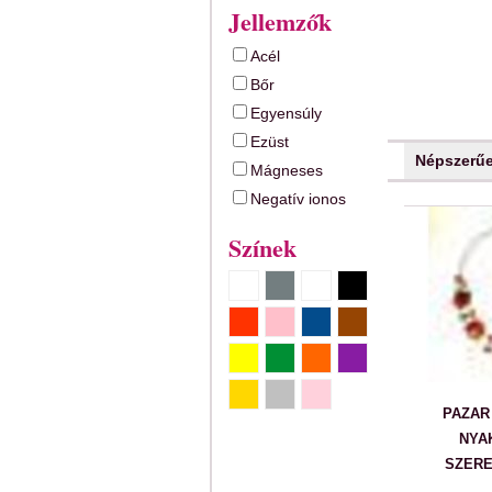
Jellemzők
Acél
Bőr
Egyensúly
Ezüst
Népszerű
Mágneses
Negatív ionos
Színek
PAZAR
NYA
SZERE