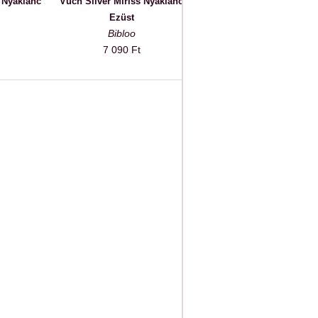
 Nyaklánc
Vuch Silver Miriss Nyaklánc
Ezüst
Bibloo
7 090 Ft