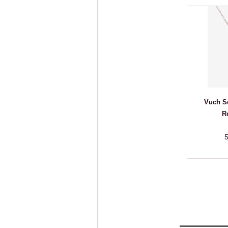
Vuch S
R
5