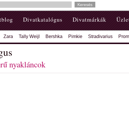
tblog
Divatkatalógus
Divatmárkák
Üzle
Zara
Tally Weijl
Bershka
Pimkie
Stradivarius
Prom
gus
rű nyakláncok