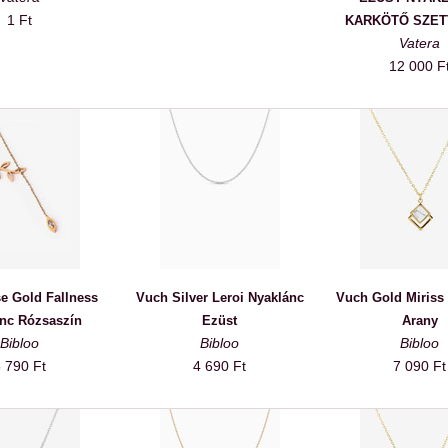
1 Ft
KARKÖTŐ SZET
Vatera
12 000 F
e Gold Fallness
Vuch Silver Leroi Nyaklánc
Vuch Gold Miriss
nc Rózsaszín
Ezüst
Arany
Bibloo
Bibloo
Bibloo
 790 Ft
4 690 Ft
7 090 Ft