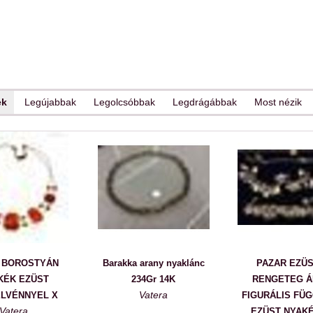
ek
Legújabbak
Legolcsóbbak
Legdrágábbak
Most nézik
 BOROSTYÁN
Barakka arany nyaklánc
PAZAR EZÜST
KÉK EZÜST
234Gr 14K
RENGETEG Á
Vatera
LVÉNNYEL X
FIGURÁLIS FÜ
Vatera
EZÜST NYAKÉ