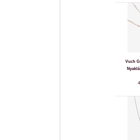
Vuch G
Nyaklá
4