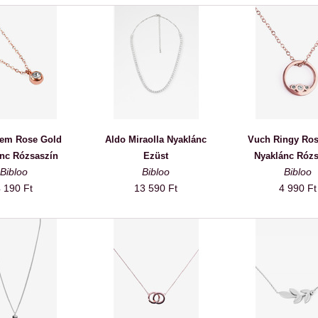
em Rose Gold
Aldo Miraolla Nyaklánc
Vuch Ringy Ros
nc Rózsaszín
Ezüst
Nyaklánc Rózs
Bibloo
Bibloo
Bibloo
 190 Ft
13 590 Ft
4 990 Ft