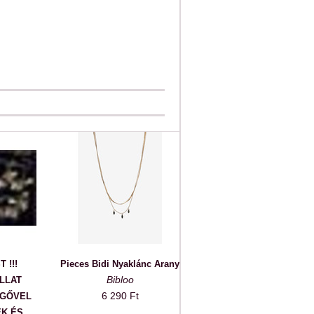
 !!!
Pieces Bidi Nyaklánc Arany
Bibloo
LLAT
6 290 Ft
GGŐVEL
K ÉS