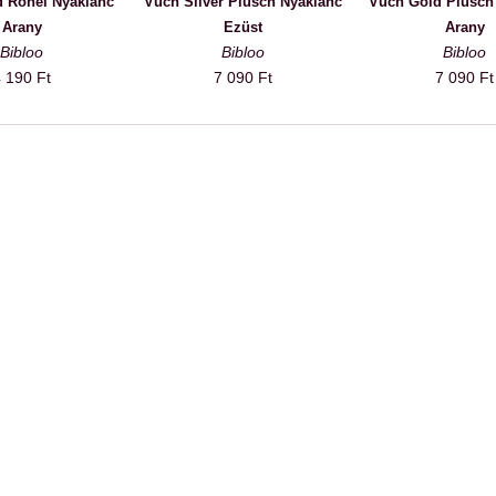
 Ronel Nyaklánc
Vuch Silver Plusch Nyaklánc
Vuch Gold Plusch
Arany
Ezüst
Arany
Bibloo
Bibloo
Bibloo
 190 Ft
7 090 Ft
7 090 Ft