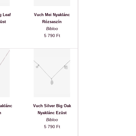
g Leaf
Vuch Mei Nyaklánc
üst
Rózsaszín
Bibloo
5 790 Ft
aklánc
Vuch Silver Big Oak
n
Nyaklánc Ezüst
Bibloo
5 790 Ft