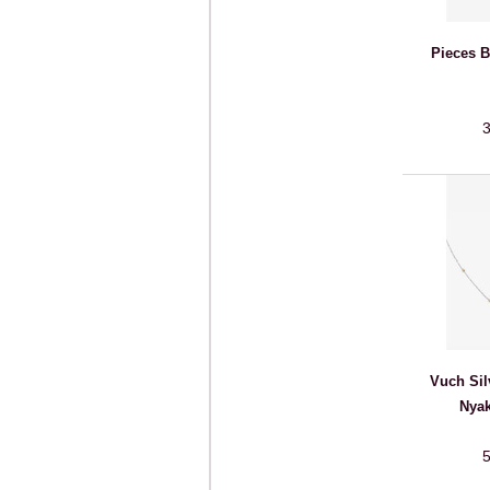
Pieces B
3
Vuch Sil
Nyak
5