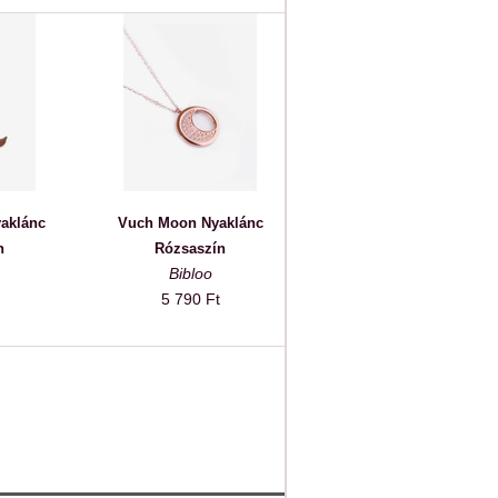
yaklánc
Vuch Moon Nyaklánc
n
Rózsaszín
Bibloo
5 790 Ft