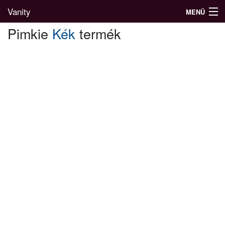
Vanity
MENÜ
Pimkie
Kék
termék
Divatblog
Divatkatalógus
Divatmárkák
Üzletek
Képgalériák