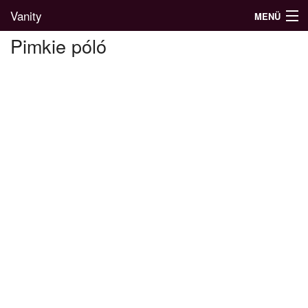
Vanity
MENÜ
Pimkie póló
Divatblog
Divatkatalógus
Divatmárkák
Üzletek
Képgalériák