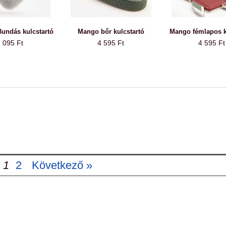
undás kulcstartó
Mango bőr kulcstartó
Mango fémlapos k
 095 Ft
4 595 Ft
4 595 Ft
1
2
Következő »