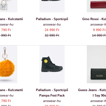
ans - Kulcstartó
Palladium - Sportcipő
Gino Rossi - Kul
swear-hu
answear-hu
answear-
 790 Ft
24 990 Ft
9 990 Ft
 990 Ft
32 990 Ft
14 990 F
ans - Kulcstartó
Palladium - Sportcipő
Guess Jeans - Kulc
swear-hu
Pampa Fest Pack
I Say 90s
 790 Ft
answear-hu
answear-