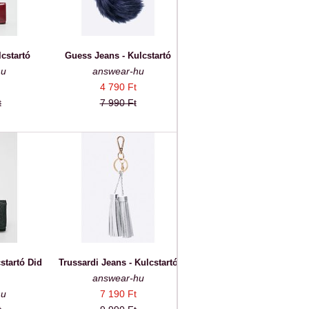
cstartó
Guess Jeans - Kulcstartó
hu
answear-hu
4 790 Ft
t
7 990 Ft
startó Did
Trussardi Jeans - Kulcstartó
answear-hu
hu
7 190 Ft