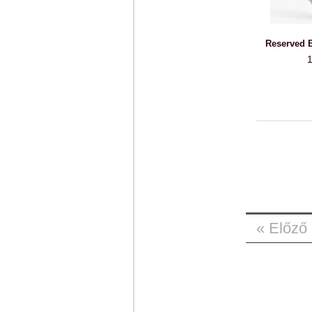
Reserved B
1
« Előző