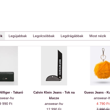
ek
Legújabbak
Legolcsóbbak
Legdrágábbak
Most nézik
lfiger - Takaró
Calvin Klein Jeans - Tok na
Guess Jeans - Ku
swear-hu
answear-
klucze
9 990 Ft
answear-hu
4 790 Ft
12 990 Ft
7 990 Ft