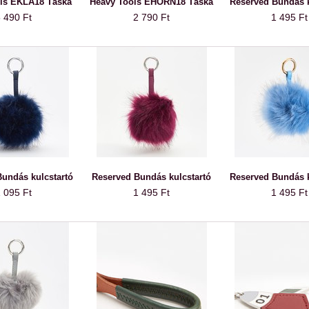
ls EKLA18 Táska
Heavy Tools EHORN18 Táska
Reserved Bundás k
 490 Ft
2 790 Ft
1 495 Ft
undás kulcstartó
Reserved Bundás kulcstartó
Reserved Bundás k
 095 Ft
1 495 Ft
1 495 Ft