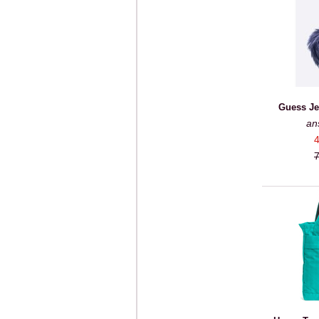
Guess Je
an
4
7