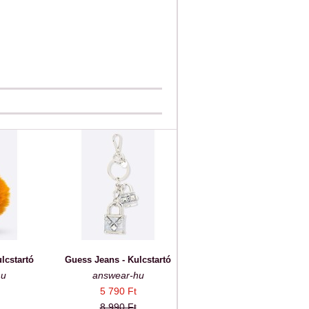
lcstartó
Guess Jeans - Kulcstartó
hu
answear-hu
5 790 Ft
8 990 Ft