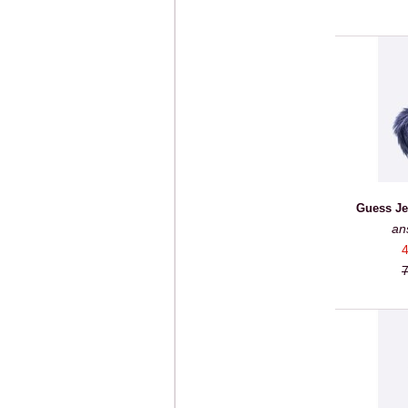
Guess Je
an
4
7