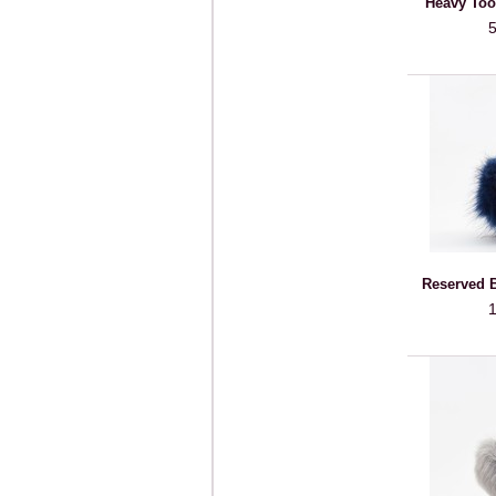
Heavy Too
5
Reserved B
1