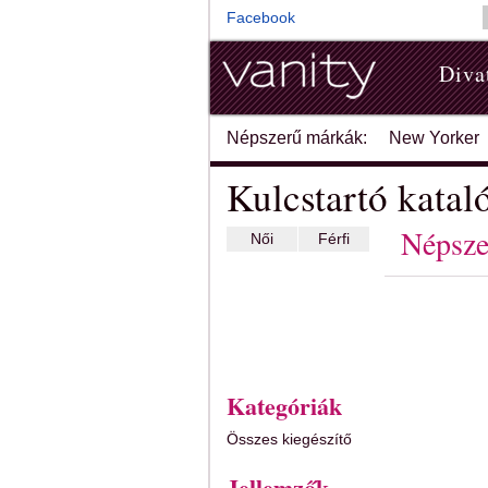
Facebook
Diva
Népszerű márkák:
New Yorker
Kulcstartó katal
Népsze
Női
Férfi
Kategóriák
Összes kiegészítő
Jellemzők