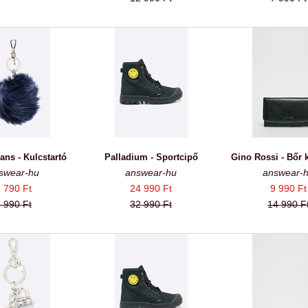
ans - Kulcstartó
Palladium - Sportcipő
Gino Rossi - Bőr k
swear-hu
answear-hu
answear-
 790 Ft
24 990 Ft
9 990 Ft
 990 Ft
32 990 Ft
14 990 F