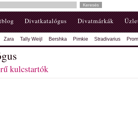
tblog
Divatkatalógus
Divatmárkák
Üzle
Zara
Tally Weijl
Bershka
Pimkie
Stradivarius
Prom
ógus
rű kulcstartók