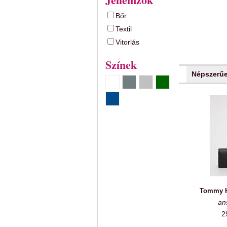
Bőr
Textil
Vitorlás
Színek
Népszerű
Tommy Hi
an
2