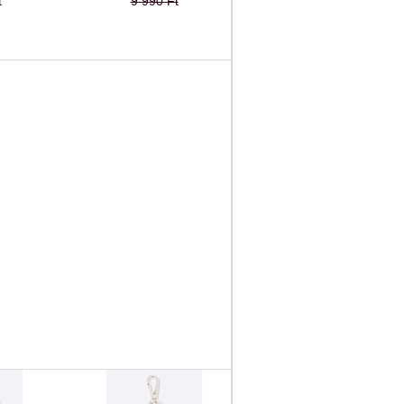
t
9 990 Ft