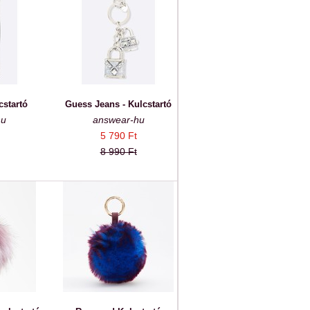
cstartó
Guess Jeans - Kulcstartó
hu
answear-hu
5 790 Ft
8 990 Ft