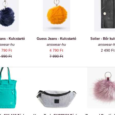
ans - Kulcstartó
Guess Jeans - Kulcstartó
Solier - Bőr kul
swear-hu
answear-hu
answear-
 790 Ft
4 790 Ft
2 490 Ft
 990 Ft
7 990 Ft