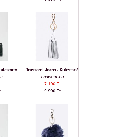
ulcstartó
Trussardi Jeans - Kulcstartó
hu
answear-hu
7 190 Ft
t
9 990 Ft