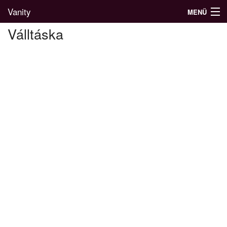
Vanity
MENÜ
Válltáska
Divatblog
Divatkatalógus
Divatmárkák
Üzletek
Képgalériák