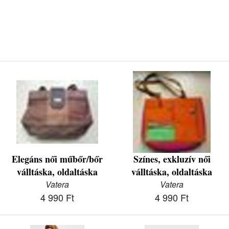
Elegáns női műbőr/bőr
Színes, exkluzív női
válltáska, oldaltáska
válltáska, oldaltáska
Vatera
Vatera
4 990 Ft
4 990 Ft