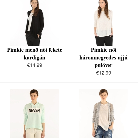
Pimkie menő női fekete
Pimkie női
kardigán
háromnegyedes ujjú
pulóver
€14.99
€12.99