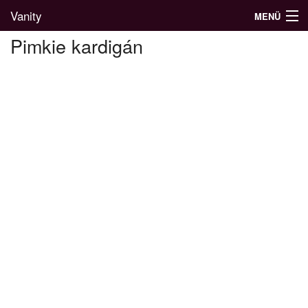
Vanity
MENÜ
Pimkie kardigán
Divatblog
Divatkatalógus
Divatmárkák
Üzletek
Képgalériák