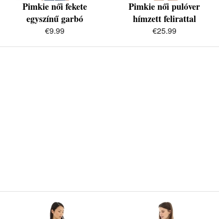
Pimkie női fekete
Pimkie női pulóver
egyszínű garbó
hímzett felirattal
€9.99
€25.99