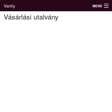
Vanity
MENÜ
Vásárlási utalvány
Divatblog
Divatkatalógus
Divatmárkák
Üzletek
Képgalériák