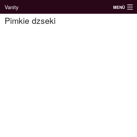
Vanity
MENÜ
Pimkie dzseki
Divatblog
Divatkatalógus
Divatmárkák
Üzletek
Képgalériák