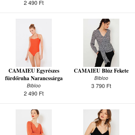
2 490 Ft
CAMAIEU Egyrészes
CAMAIEU Blúz Fekete
fürdőruha Narancssárga
Bibloo
3 790 Ft
Bibloo
2 490 Ft