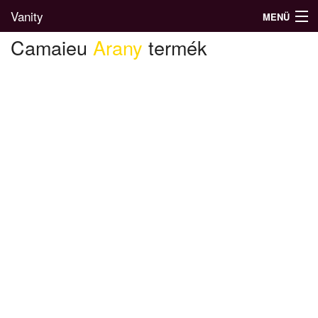
Vanity
MENÜ
Camaieu
Arany
termék
Divatblog
Divatkatalógus
Divatmárkák
Üzletek
Képgalériák