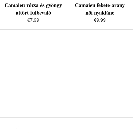
Camaieu rózsa és gyöngy
Camaieu fekete-arany
áttört fülbevaló
női nyaklánc
€7.99
€9.99