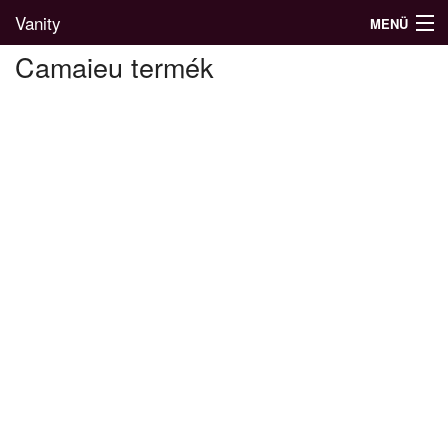
Vanity
MENÜ
Camaieu termék
Divatblog
Divatkatalógus
Divatmárkák
Üzletek
Képgalériák