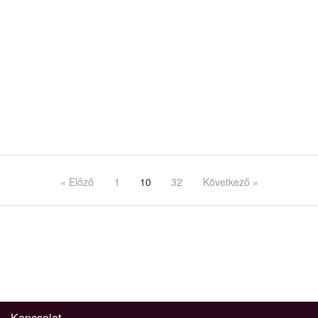
« Előző
1
10
32
Következő »
Kapcsolat