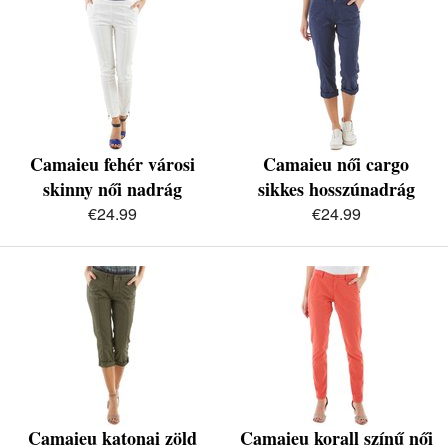
Camaieu fehér városi
Camaieu női cargo
skinny női nadrág
sikkes hosszúnadrág
€24.99
€24.99
Camaieu katonai zöld
Camaieu korall színű női