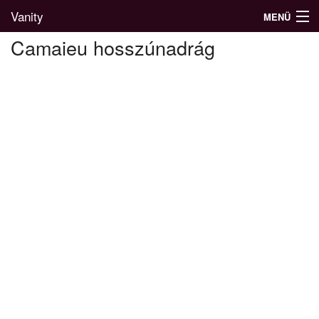
Vanity
MENÜ
Camaieu hosszúnadrág
Divatblog
Divatkatalógus
Divatmárkák
Üzletek
Képgalériák