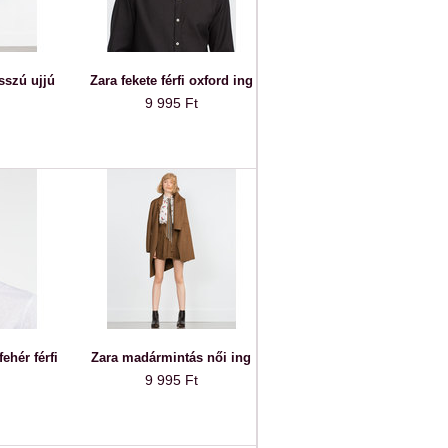
osszú ujjú
Zara fekete férfi oxford ing
9 995 Ft
ehér férfi
Zara madármintás női ing
9 995 Ft