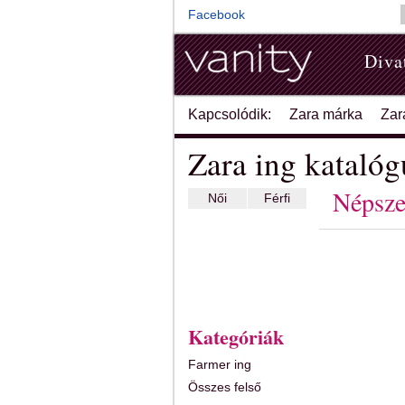
Facebook
Diva
Kapcsolódik:
Zara márka
Zar
Zara ing katalóg
Népsze
Női
Férfi
Kategóriák
Farmer ing
Összes felső