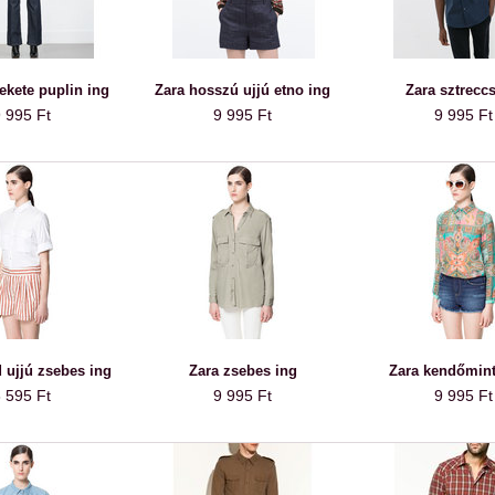
fekete puplin ing
Zara hosszú ujjú etno ing
Zara sztreccs
 995 Ft
9 995 Ft
9 995 Ft
d ujjú zsebes ing
Zara zsebes ing
Zara kendőmint
 595 Ft
9 995 Ft
9 995 Ft