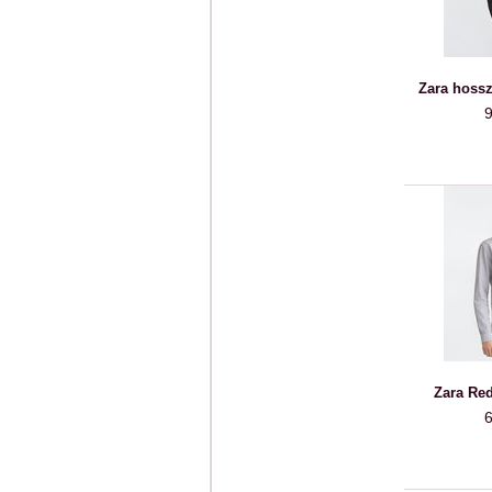
Zara hossz
9
Zara Red
6