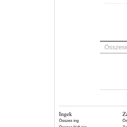
Összese
Ingek
Z
Összes ing
Ös