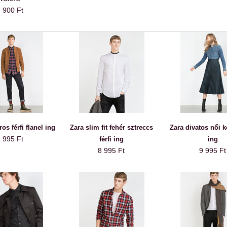
 900 Ft
os férfi flanel ing
Zara slim fit fehér sztreccs
Zara divatos női k
 995 Ft
férfi ing
ing
8 995 Ft
9 995 Ft