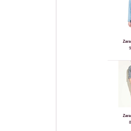
Zara
9
Zara
8