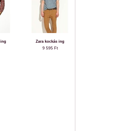
 ing
Zara kockás ing
9 595 Ft