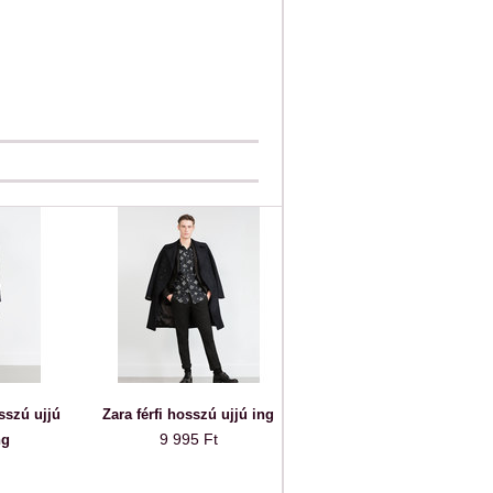
osszú ujjú
Zara férfi hosszú ujjú ing
9 995 Ft
ng