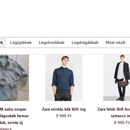
ek
Legújabbak
Legolcsóbbak
Legdrágábbak
Most nézik
M extra szuper
Zara mintás kék férfi ing
Zara fehér férfi h
9 995 Ft
világoskék farmer
sztreccs i
8 995 Ft
bát, szinte új
Vatera