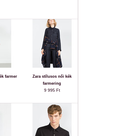
ék farmer
Zara stílusos női kék
farmering
9 995 Ft