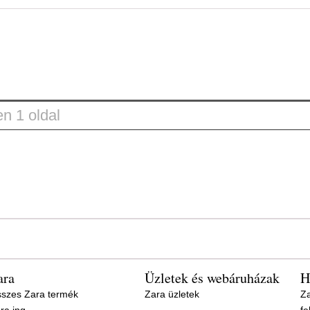
n 1 oldal
ara
Üzletek és webáruházak
H
szes Zara termék
Zara üzletek
Za