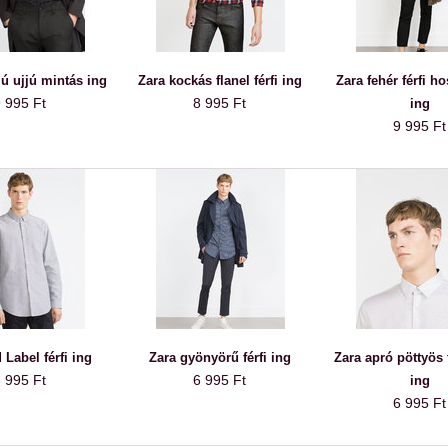
ú ujjú mintás ing
Zara kockás flanel férfi ing
Zara fehér férfi h
 995 Ft
8 995 Ft
ing
9 995 Ft
 Label férfi ing
Zara gyönyörű férfi ing
Zara apró pöttyös f
 995 Ft
6 995 Ft
ing
6 995 Ft