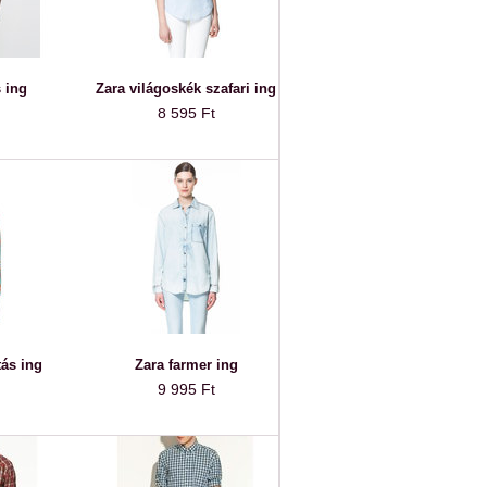
 ing
Zara világoskék szafari ing
8 595 Ft
ás ing
Zara farmer ing
9 995 Ft