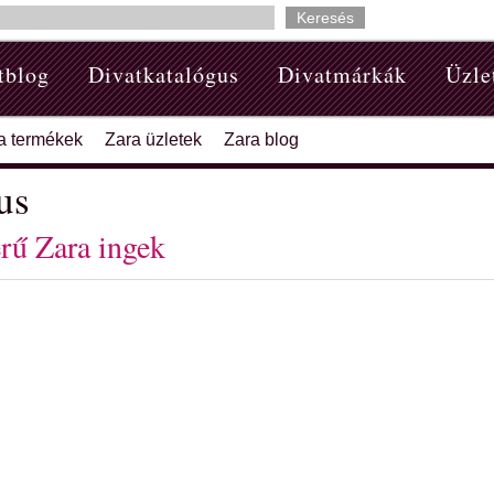
tblog
Divatkatalógus
Divatmárkák
Üzle
a termékek
Zara üzletek
Zara blog
us
rű Zara ingek