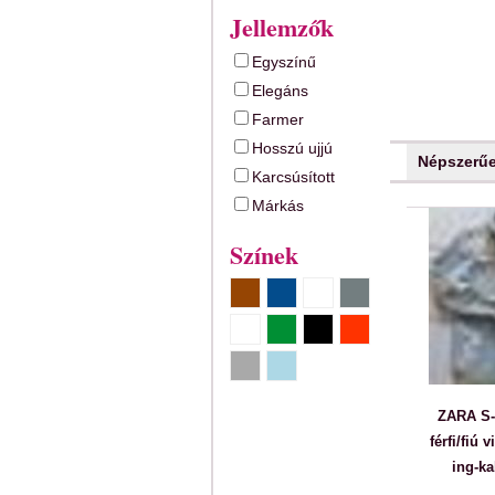
Jellemzők
Egyszínű
Elegáns
Farmer
Hosszú ujjú
Népszerű
Karcsúsított
Márkás
Színek
ZARA S-
férfi/fiú 
ing-ka