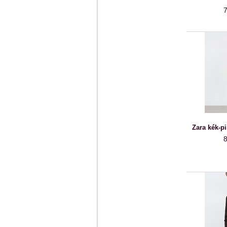
7
Zara kék-pir
8