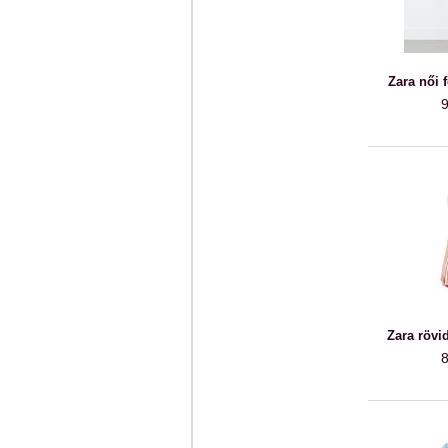
Zara női 
9
Zara rövi
8