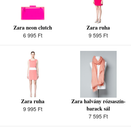
Zara neon clutch
Zara ruha
6 995 Ft
9 595 Ft
Zara ruha
Zara halvány rózsaszín-
barack sál
9 995 Ft
7 595 Ft