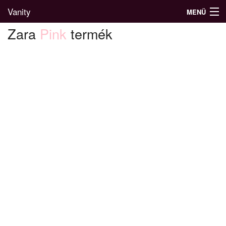
Vanity
MENÜ
Zara
Pink
termék
Divatblog
Divatkatalógus
Divatmárkák
Üzletek
Képgalériák