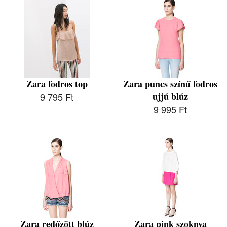
Zara fodros top
Zara puncs színű fodros
ujjú blúz
9 795 Ft
9 995 Ft
Zara redőzött blúz
Zara pink szoknya