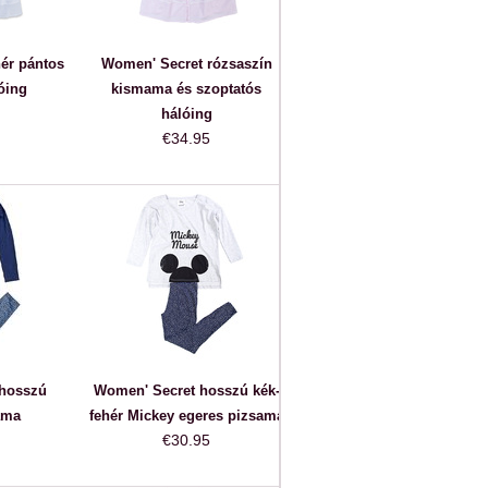
ér pántos
Women' Secret rózsaszín
óing
kismama és szoptatós
hálóing
€34.95
hosszú
Women' Secret hosszú kék-
ama
fehér Mickey egeres pizsama
€30.95