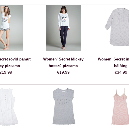
cret rövid pamut
Women' Secret Mickey
Women' Secret i
ey pizsama
hosszú pizsama
hálóing
€19.99
€19.99
€34.99