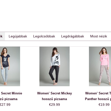
ek
Legújabbak
Legolcsóbbak
Legdrágábbak
Most nézik
Secret Minnie
Women' Secret Mickey
Women' Secret T
zú pizsama
hosszú pizsama
Panther hosszú 
€27.99
€29.99
€19.99