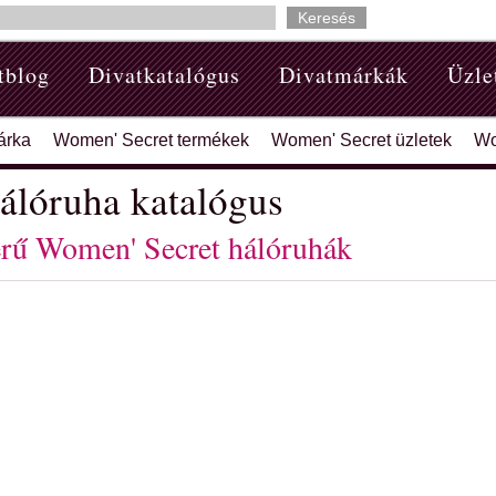
tblog
Divatkatalógus
Divatmárkák
Üzle
árka
Women' Secret termékek
Women' Secret üzletek
Wo
álóruha katalógus
rű Women' Secret hálóruhák