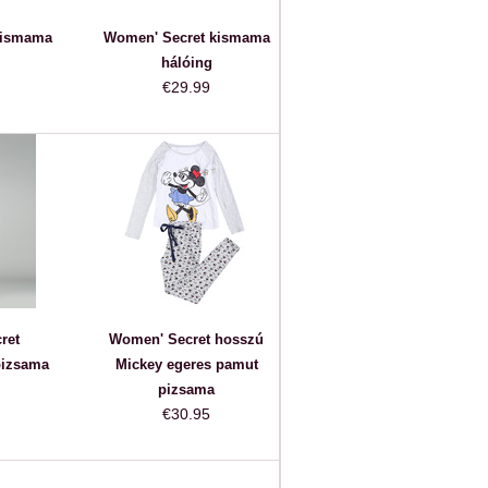
kismama
Women' Secret kismama
hálóing
€29.99
ret
Women' Secret hosszú
pizsama
Mickey egeres pamut
pizsama
€30.95