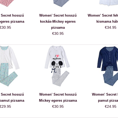
Secret hosszú
Women' Secret hosszú
Women' Secret feh
egeres pizsama
kockás-Mickey egeres
kismama hál
€30.95
€34.95
pizsama
€30.95
Secret hosszú
Women' Secret hosszú
Women' Secret 
 pamut pizsama
Mickey egeres pizsama
pamut pizs
€29.95
€30.95
€24.95