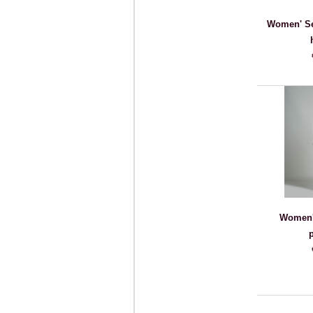
Women' Se
Women'