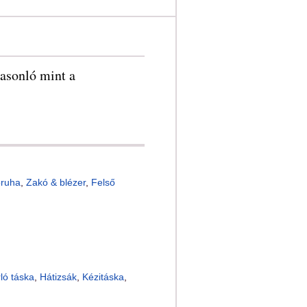
asonló mint a
óruha
,
Zakó & blézer
,
Felső
ló táska
,
Hátizsák
,
Kézitáska
,