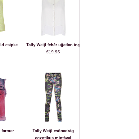
ld csipke
Tally Weijl fehér ujjatlan ing
€19.95
s farmer
Tally Weijl csőnadrág
egzotikus mintával