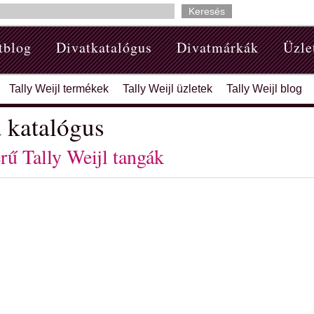
tblog
Divatkatalógus
Divatmárkák
Üzle
Tally Weijl termékek
Tally Weijl üzletek
Tally Weijl blog
a katalógus
rű Tally Weijl tangák