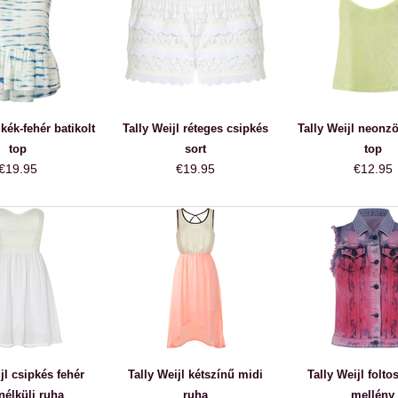
 kék-fehér batikolt
Tally Weijl réteges csipkés
Tally Weijl neonzö
top
sort
top
€19.95
€19.95
€12.95
jl csipkés fehér
Tally Weijl kétszínű midi
Tally Weijl folto
nélküli ruha
ruha
mellény