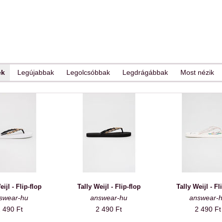
ek
Legújabbak
Legolcsóbbak
Legdrágábbak
Most nézik
eijl - Flip-flop
Tally Weijl - Flip-flop
Tally Weijl - Fl
swear-hu
answear-hu
answear-
 490 Ft
2 490 Ft
2 490 Ft