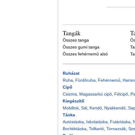
Tangák
T
Összes tanga
Ös
Összes gumi tanga
Ta
Összes fehérnemű alsó
Ta
Ruházat
Ruha
,
Fürdőruha
,
Fehérnemű
,
Harisn
Cipő
Csizma
,
Magassarkú cipő
,
Félcipő
,
P
Kiegészítő
Mobiltok
,
Sál
,
Kendő
,
Nyakkendő
,
Sa
Táska
Autóstáska
,
Iskolatáska
,
Futártáska
,
N
Borítéktáska
,
Tolltartó
,
Tornazsák
,
Sz