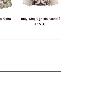
s rakott
Tally Weijl tigrises haspóló
€15.95