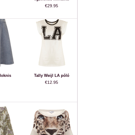
€29.95
 loknis
Tally Weijl LA póló
€12.95