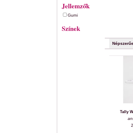
Jellemzők
Gumi
Színek
Népszerű
Tally W
an
2