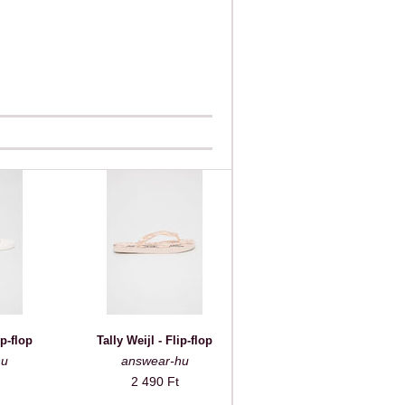
ip-flop
Tally Weijl - Flip-flop
hu
answear-hu
2 490 Ft