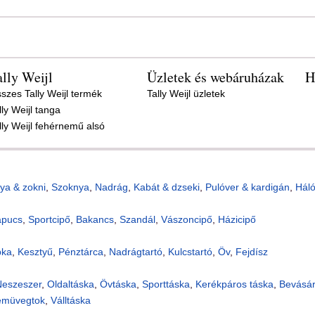
ally Weijl
Üzletek és webáruházak
H
szes Tally Weijl termék
Tally Weijl üzletek
lly Weijl tanga
lly Weijl fehérnemű alsó
ya & zokni
,
Szoknya
,
Nadrág
,
Kabát & dzseki
,
Pulóver & kardigán
,
Hál
apucs
,
Sportcipő
,
Bakancs
,
Szandál
,
Vászoncipő
,
Házicipő
pka
,
Kesztyű
,
Pénztárca
,
Nadrágtartó
,
Kulcstartó
,
Öv
,
Fejdísz
eszeszer
,
Oldaltáska
,
Övtáska
,
Sporttáska
,
Kerékpáros táska
,
Bevásár
emüvegtok
,
Válltáska