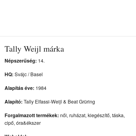
Tally Weijl márka
Népszerűség:
14.
HQ:
Svájc / Basel
Alapítás éve:
1984
Alapító:
Tally Elfassi-Weijl & Beat Grüring
Forgalmazott termékek:
női, ruházat, kiegészítő, táska,
cipő, óra&ékszer