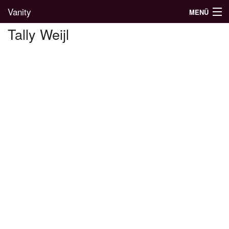
Vanity
MENÜ
Tally Weijl
Divatblog
Divatkatalógus
Divatmárkák
Üzletek
Képgalériák