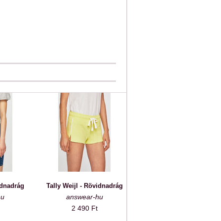
idnadrág
Tally Weijl - Rövidnadrág
hu
answear-hu
2 490 Ft