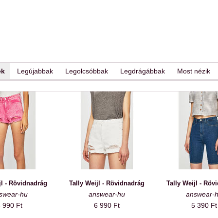
ek
Legújabbak
Legolcsóbbak
Legdrágábbak
Most nézik
jl - Rövidnadrág
Tally Weijl - Rövidnadrág
Tally Weijl - Röv
swear-hu
answear-hu
answear-
 990 Ft
6 990 Ft
5 390 Ft