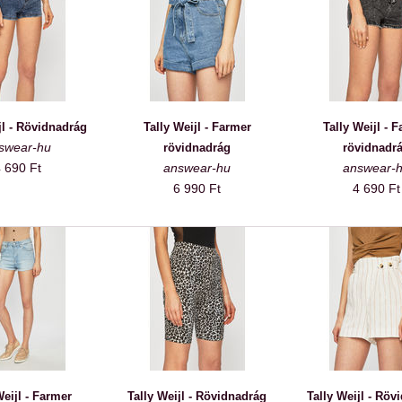
jl - Rövidnadrág
Tally Weijl - Farmer
Tally Weijl - 
swear-hu
rövidnadrág
rövidnadr
 690 Ft
answear-hu
answear-
6 990 Ft
4 690 Ft
Weijl - Farmer
Tally Weijl - Rövidnadrág
Tally Weijl - Röv