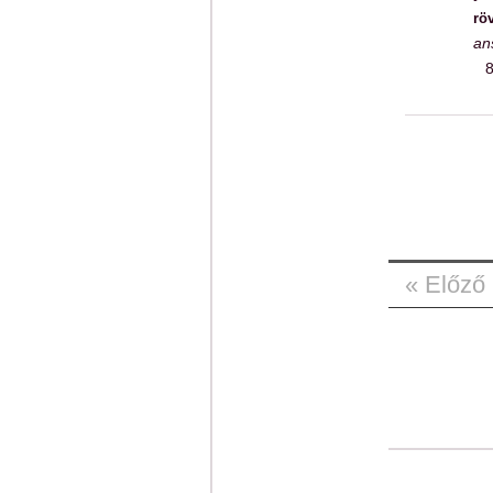
rö
an
8
« Előző