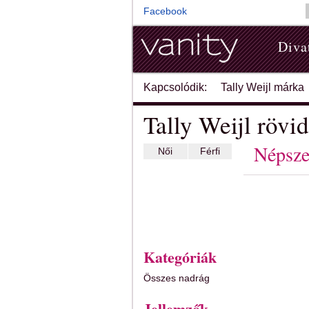
Facebook
Diva
Kapcsolódik:
Tally Weijl márka
Tally Weijl rövi
Népsze
Női
Férfi
Kategóriák
Összes nadrág
Jellemzők