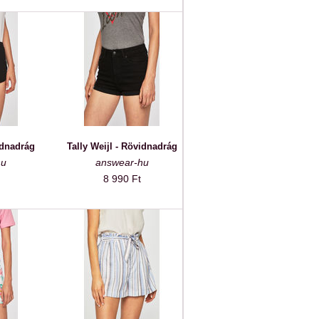
idnadrág
Tally Weijl - Rövidnadrág
hu
answear-hu
8 990 Ft