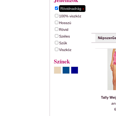
Rövidnadrág
x
100% viszkóz
Hosszú
Rövid
Széles
Népszerű
Szűk
Viszkóz
Színek
Tally Wei
an
6