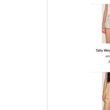
Tally Wei
an
2