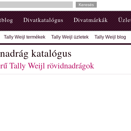
tblog
Divatkatalógus
Divatmárkák
Üzle
Tally Weijl termékek
Tally Weijl üzletek
Tally Weijl blog
dnadrág katalógus
rű Tally Weijl rövidnadrágok