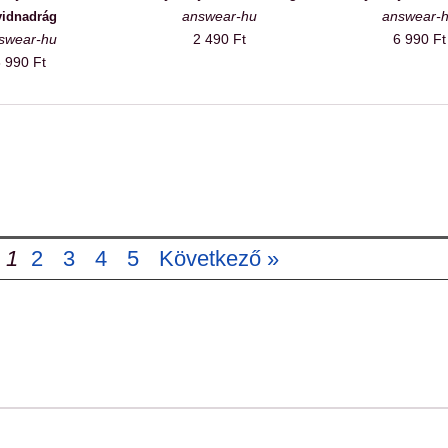
answear-hu
answear-
vidnadrág
swear-hu
2 490 Ft
6 990 Ft
 990 Ft
1
2
3
4
5
Következő »