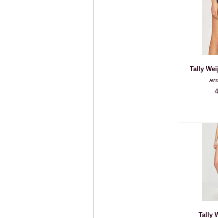
Tally Wei
an
4
Tally 