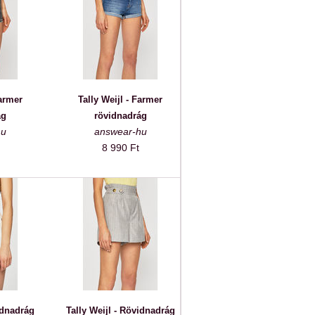
Farmer
Tally Weijl - Farmer
ág
rövidnadrág
hu
answear-hu
8 990 Ft
idnadrág
Tally Weijl - Rövidnadrág