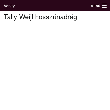
Vanity
MENÜ
Tally Weijl hosszúnadrág
Divatblog
Divatkatalógus
Divatmárkák
Üzletek
Képgalériák