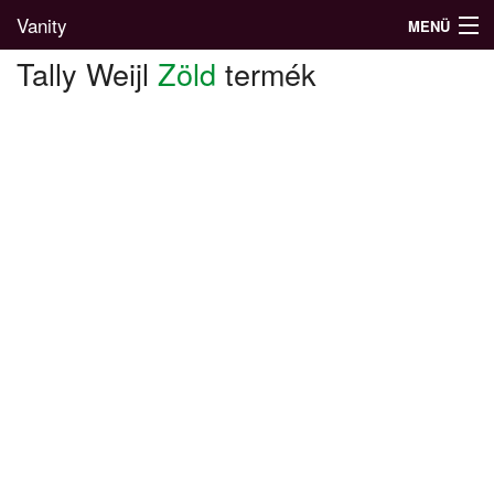
Vanity
MENÜ
Tally Weijl
Zöld
termék
Divatblog
Divatkatalógus
Divatmárkák
Üzletek
Képgalériák