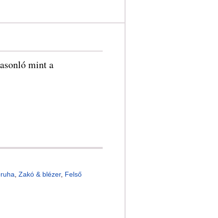
asonló mint a
óruha
,
Zakó & blézer
,
Felső