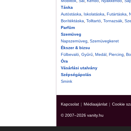
Mobiltok
,
Sál
,
Kendő
,
Nyakkendő
,
Sa
Táska
Autóstáska
,
Iskolatáska
,
Futártáska
,
N
Borítéktáska
,
Tolltartó
,
Tornazsák
,
Sz
Parfüm
Szemüveg
Napszemüveg
,
Szemüvegkeret
Ékszer & bizsu
Fülbevaló
,
Gyűrű
,
Medál
,
Piercing
,
Bo
Óra
Vásárlási utalvány
Szépségápolás
Smink
Kapcsolat
|
Médiaajánlat
|
Cookie sz
© 2007–2026 vanity.hu