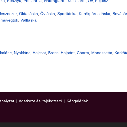
pka
,
Kesztyű
,
Pénztárca
,
Nadrágtartó
,
Kulcstartó
,
Öv
,
Fejdísz
eszeszer
,
Oldaltáska
,
Övtáska
,
Sporttáska
,
Kerékpáros táska
,
Bevásár
emüvegtok
,
Válltáska
kalánc
,
Nyaklánc
,
Hajcsat
,
Bross
,
Hajpánt
,
Charm
,
Mandzsetta
,
Karköt
abályzat
|
Adatkezelési tájékoztató
|
Képgalériák