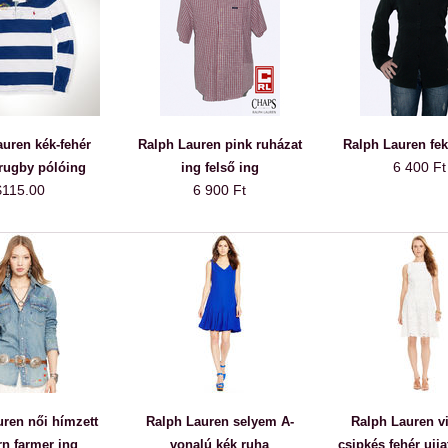
uren kék-fehér
Ralph Lauren pink ruházat
Ralph Lauren fek
6 400 Ft
rugby pólóing
ing felső ing
$115.00
6 900 Ft
ren női hímzett
Ralph Lauren selyem A-
Ralph Lauren v
rn farmer ing
vonalú kék ruha
csipkés fehér ujja