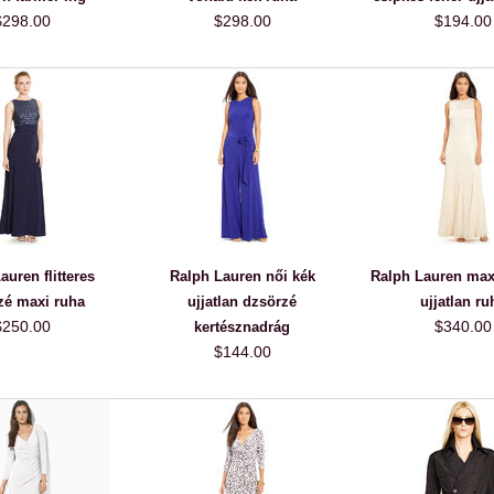
$298.00
$298.00
$194.00
auren flitteres
Ralph Lauren női kék
Ralph Lauren maxi 
zé maxi ruha
ujjatlan dzsörzé
ujjatlan ru
$250.00
$340.00
kertésznadrág
$144.00