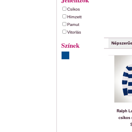
Csíkos
Hímzett
Pamut
Vitorlás
Színek
Népszerű
Ralph La
csíkos 