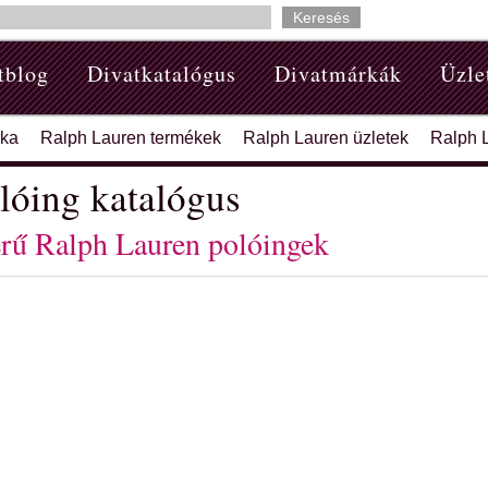
tblog
Divatkatalógus
Divatmárkák
Üzle
rka
Ralph Lauren termékek
Ralph Lauren üzletek
Ralph 
lóing katalógus
rű Ralph Lauren polóingek