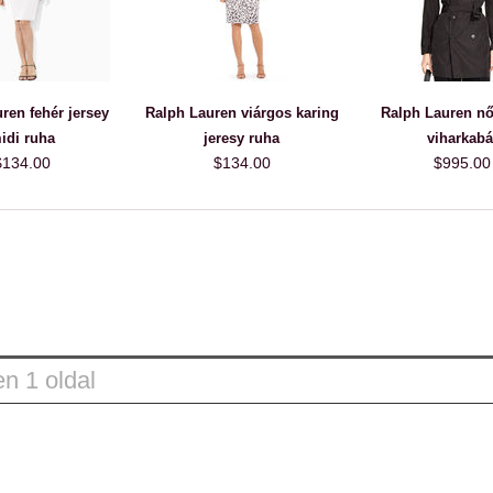
ren fehér jersey
Ralph Lauren viárgos karing
Ralph Lauren nő
idi ruha
jeresy ruha
viharkabá
$134.00
$134.00
$995.00
n 1 oldal