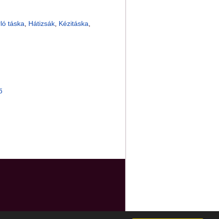
ló táska
,
Hátizsák
,
Kézitáska
,
ő