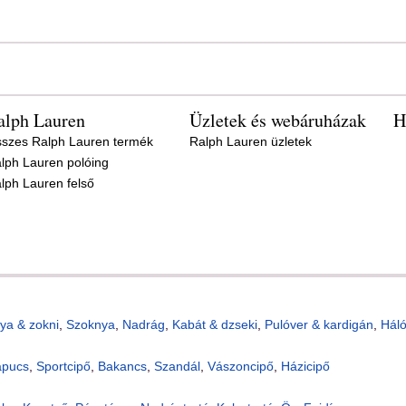
alph Lauren
Üzletek és webáruházak
H
szes Ralph Lauren termék
Ralph Lauren üzletek
lph Lauren polóing
lph Lauren felső
ya & zokni
,
Szoknya
,
Nadrág
,
Kabát & dzseki
,
Pulóver & kardigán
,
Hál
apucs
,
Sportcipő
,
Bakancs
,
Szandál
,
Vászoncipő
,
Házicipő