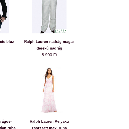
ete blúz
Ralph Lauren nadrág magas
derekú nadrág
8 900 Ft
irágos-
Ralph Lauren V-nyakú
tlan ruha
zsorzsett maxi ruha