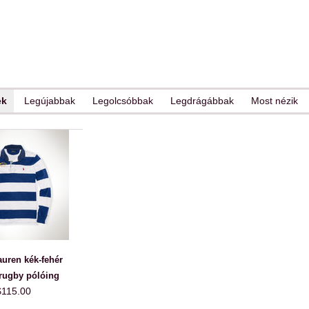
ek
Legújabbak
Legolcsóbbak
Legdrágábbak
Most nézik
uren kék-fehér
rugby pólóing
$115.00