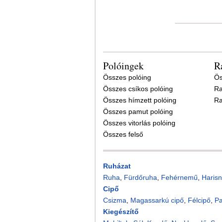
Polóingek
R
Összes polóing
Ös
Összes csíkos polóing
Ra
Összes hímzett polóing
Ra
Összes pamut polóing
Összes vitorlás polóing
Összes felső
Ruházat
Ruha
,
Fürdőruha
,
Fehérnemű
,
Harisn
Cipő
Csizma
,
Magassarkú cipő
,
Félcipő
,
P
Kiegészítő