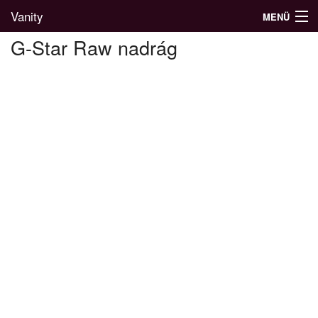
Vanity
MENÜ
G-Star Raw nadrág
Divatblog
Divatkatalógus
Divatmárkák
Üzletek
Képgalériák