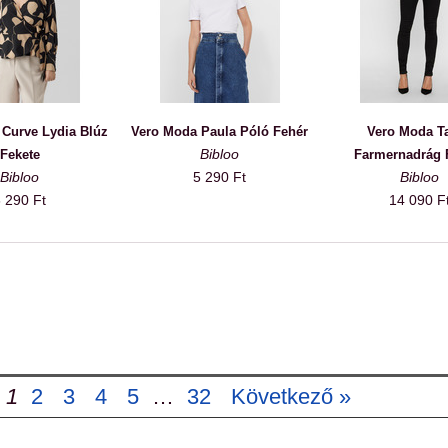
Curve Lydia Blúz
Vero Moda Paula Póló Fehér
Vero Moda T
Bibloo
Fekete
Farmernadrág 
Bibloo
5 290 Ft
Bibloo
 290 Ft
14 090 F
1
2
3
4
5
…
32
Következő »