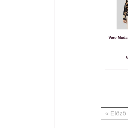
Vero Moda 
6
« Előző