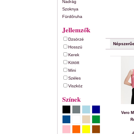
Nadrág
Szoknya
Fürdőruha
Jellemzők
Dzsörzé
Népszerű
Hosszú
Kerek
Kötött
Mini
Széles
Viszkóz
Színek
Vero M
R
4