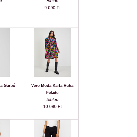
Bibloo
ér
9 090 Ft
a Garbó
Vero Moda Karla Ruha
Fekete
Bibloo
10 090 Ft