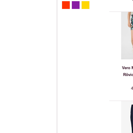
Vero 
Rövi
4