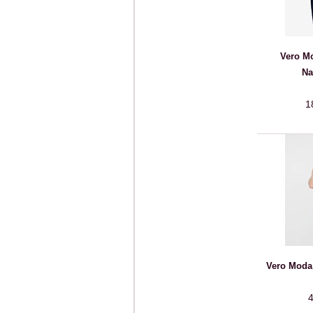
Vero M
Na
1
Vero Moda 
4