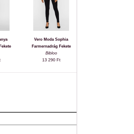
anya
Vero Moda Sophia
Fekete
Farmernadrág Fekete
Bibloo
t
13 290 Ft