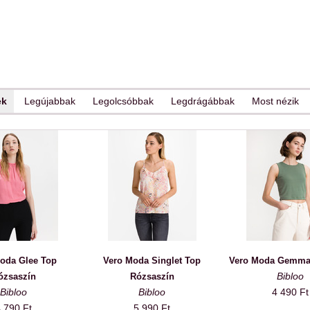
ek
Legújabbak
Legolcsóbbak
Legdrágábbak
Most nézik
oda Glee Top
Vero Moda Singlet Top
Vero Moda Gemma
Bibloo
ózsaszín
Rózsaszín
Bibloo
Bibloo
4 490 Ft
 790 Ft
5 990 Ft