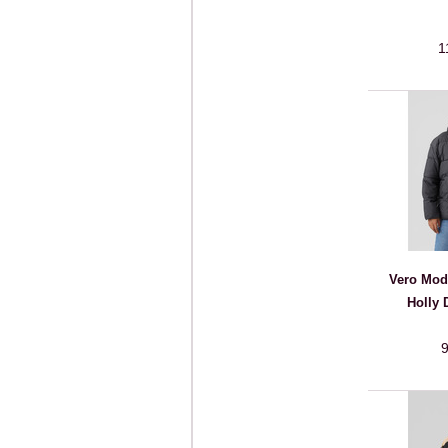
1
Vero Mo
Holly 
9