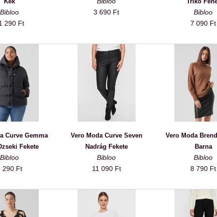
Bibloo
Kék
Trikó Feh
Bibloo
3 690 Ft
Bibloo
1 290 Ft
7 090 Ft
da Curve Gemma
Vero Moda Curve Seven
Vero Moda Brend
Dzseki Fekete
Nadrág Fekete
Barna
Bibloo
Bibloo
Bibloo
 290 Ft
11 090 Ft
8 790 Ft