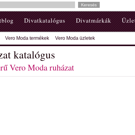
tblog
Divatkatalógus
Divatmárkák
Üzle
Vero Moda termékek
Vero Moda üzletek
at katalógus
rű Vero Moda ruházat