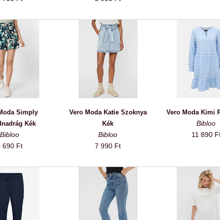
Moda Simply
Vero Moda Katie Szoknya
Vero Moda Kimi 
Bibloo
dnadrág Kék
Kék
Bibloo
Bibloo
11 890 F
 690 Ft
7 990 Ft