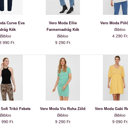
oda Curve Eva
Vero Moda Ellie
Vero Moda Póló
Bibloo
drág Kék
Farmernadrág Kék
Bibloo
Bibloo
4 290 Ft
8 990 Ft
9 290 Ft
Sofi Trikó Fekete
Vero Moda Vio Ruha Zöld
Vero Moda Gabi R
Bibloo
Bibloo
Bibloo
 990 Ft
9 290 Ft
9 090 Ft