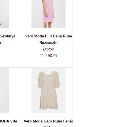
 Szoknya
Vero Moda Filli Calia Ruha
n
Rózsaszín
Bibloo
11 290 Ft
ODA Vita
Vero Moda Gabi Ruha Fehér