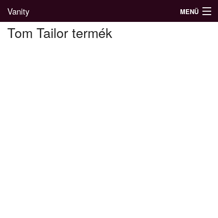
Vanity
MENÜ
Tom Tailor termék
Divatblog
Divatkatalógus
Divatmárkák
Üzletek
Képgalériák