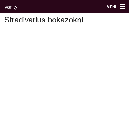
Vanity
MENÜ
Stradivarius bokazokni
Divatblog
Divatkatalógus
Divatmárkák
Üzletek
Képgalériák