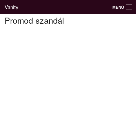
Vanity
MENÜ
Promod szandál
Divatblog
Divatkatalógus
Divatmárkák
Üzletek
Képgalériák