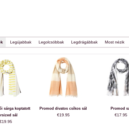
ek
Legújabbak
Legolcsóbbak
Legdrágábbak
Most nézik
 sárga koptatott
Promod divatos csíkos sál
Promod s
€19.95
€17.95
rsized sál
€19.95