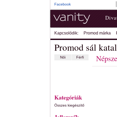
Facebook
Diva
Kapcsolódik:
Promod márka
Promod sál kata
Népsze
Női
Férfi
Kategóriák
Összes kiegészítő
Jellemzők