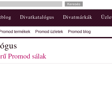
tblog
Divatkatalógus
Divatmárkák
Üzle
Promod termékek
Promod üzletek
Promod blog
lógus
rű Promod sálak