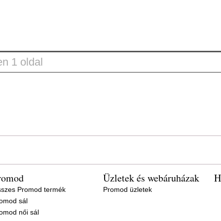
n 1 oldal
romod
Üzletek és webáruházak
H
szes Promod termék
Promod üzletek
omod sál
omod női sál