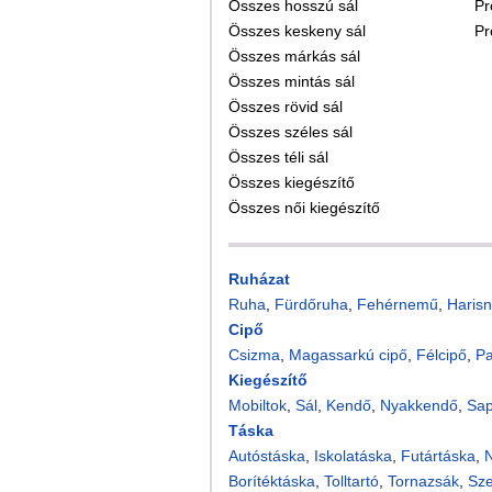
Összes hosszú sál
Pr
Összes keskeny sál
Pr
Összes márkás sál
Összes mintás sál
Összes rövid sál
Összes széles sál
Összes téli sál
Összes kiegészítő
Összes női kiegészítő
Ruházat
Ruha
,
Fürdőruha
,
Fehérnemű
,
Harisn
Cipő
Csizma
,
Magassarkú cipő
,
Félcipő
,
P
Kiegészítő
Mobiltok
,
Sál
,
Kendő
,
Nyakkendő
,
Sa
Táska
Autóstáska
,
Iskolatáska
,
Futártáska
,
N
Borítéktáska
,
Tolltartó
,
Tornazsák
,
Sz