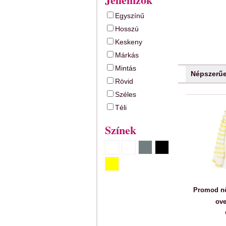
Egyszínű
Hosszú
Keskeny
Márkás
Mintás
Népszerű
Rövid
Széles
Téli
Színek
Promod női
ove