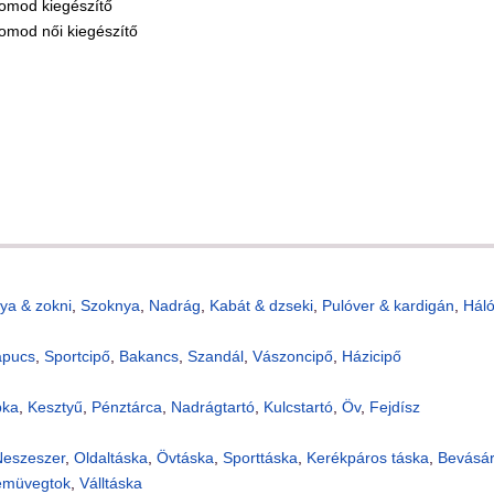
omod kiegészítő
omod női kiegészítő
ya & zokni
,
Szoknya
,
Nadrág
,
Kabát & dzseki
,
Pulóver & kardigán
,
Hál
apucs
,
Sportcipő
,
Bakancs
,
Szandál
,
Vászoncipő
,
Házicipő
pka
,
Kesztyű
,
Pénztárca
,
Nadrágtartó
,
Kulcstartó
,
Öv
,
Fejdísz
eszeszer
,
Oldaltáska
,
Övtáska
,
Sporttáska
,
Kerékpáros táska
,
Bevásár
emüvegtok
,
Válltáska