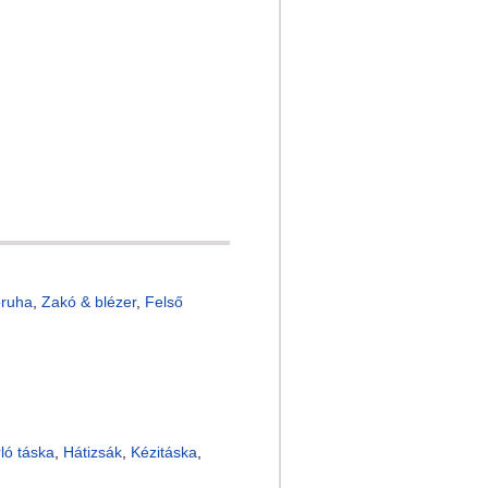
óruha
,
Zakó & blézer
,
Felső
ló táska
,
Hátizsák
,
Kézitáska
,