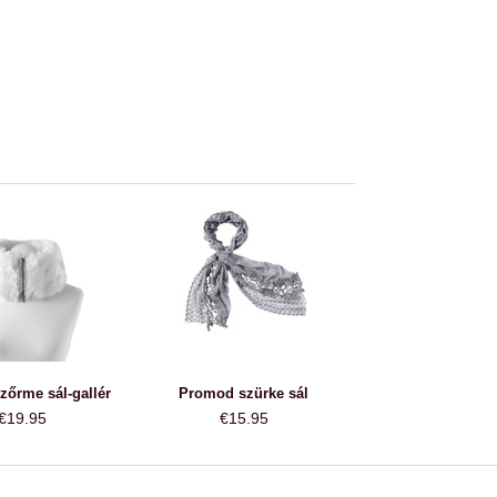
őrme sál-gallér
Promod szürke sál
€19.95
€15.95