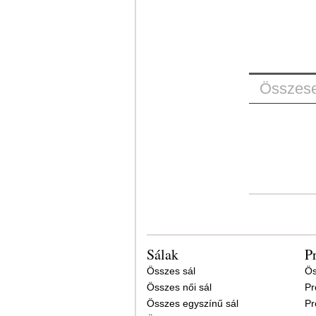
Összese
Sálak
P
Összes sál
Ös
Összes női sál
Pr
Összes egyszínű sál
Pr