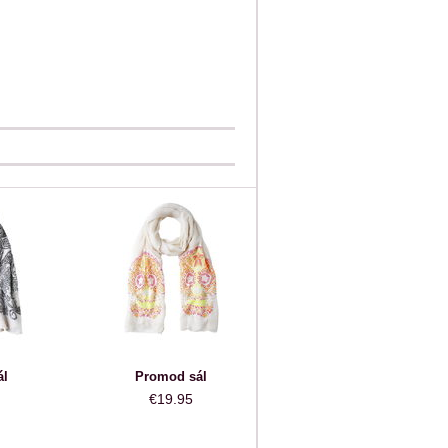
ál
Promod sál
€19.95