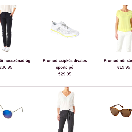
ői hosszúnadrág
Promod csipkés divatos
Promod női sár
€36.95
€19.95
sportcipő
€29.95