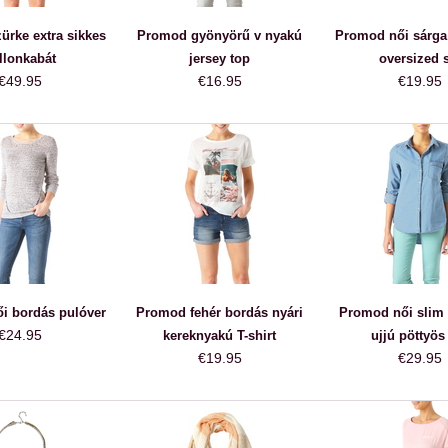
rke extra sikkes
Promod gyönyörű v nyakú
Promod női sárga 
llonkabát
jersey top
oversized s
€49.95
€16.95
€19.95
i bordás pulóver
Promod fehér bordás nyári
Promod női slim f
€24.95
kereknyakú T-shirt
ujjú pöttyös
€19.95
€29.95