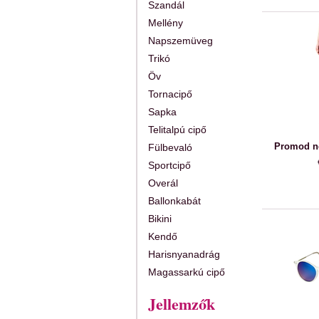
Szandál
Mellény
Napszemüveg
Trikó
Öv
Tornacipő
Sapka
Telitalpú cipő
Promod n
Fülbevaló
Sportcipő
Overál
Ballonkabát
Bikini
Kendő
Harisnyanadrág
Magassarkú cipő
Jellemzők