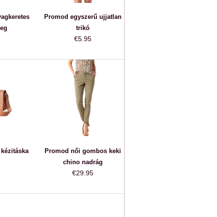
agkeretes
Promod egyszerű ujjatlan
eg
trikó
€5.95
kézitáska
Promod női gombos keki
chino nadrág
€29.95