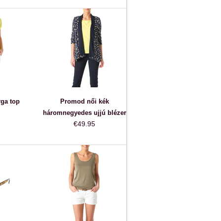
ga top
Promod női kék
háromnegyedes ujjú blézer
€49.95