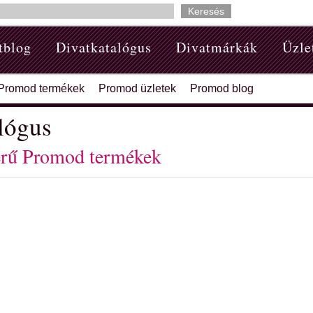
tblog
Divatkatalógus
Divatmárkák
Üzle
Promod termékek
Promod üzletek
Promod blog
lógus
rű Promod termékek