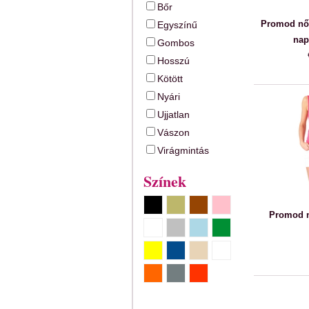
Bőr
Promod nő
Egyszínű
nap
Gombos
Hosszú
Kötött
Nyári
Ujjatlan
Vászon
Virágmintás
Színek
Promod n