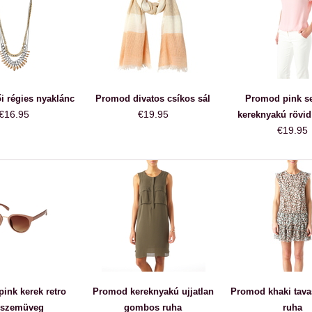
 régies nyaklánc
Promod divatos csíkos sál
Promod pink s
€16.95
€19.95
kereknyakú rövid 
€19.95
ink kerek retro
Promod kereknyakú ujjatlan
Promod khaki tava
szemüveg
gombos ruha
ruha