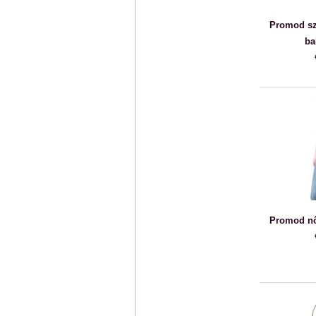
Promod szü
ba
Promod nő