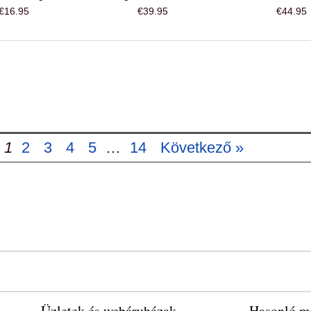
€16.95
€39.95
€44.95
1
2
3
4
5
…
14
Következő »
Üzletek és webáruházak
Hasonló mi