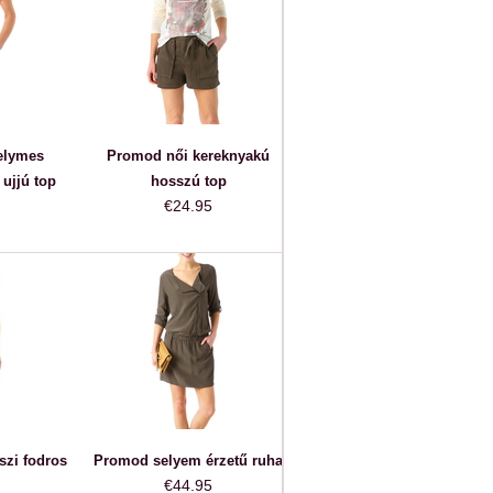
elymes
Promod női kereknyakú
ujjú top
hosszú top
€24.95
szi fodros
Promod selyem érzetű ruha
€44.95