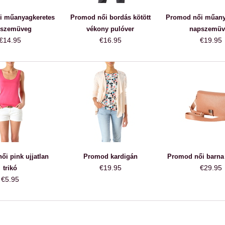
i műanyagkeretes
Promod női bordás kötött
Promod női műany
szemüveg
vékony pulóver
napszemüv
€14.95
€16.95
€19.95
ői pink ujjatlan
Promod kardigán
Promod női barna 
€19.95
€29.95
trikó
€5.95