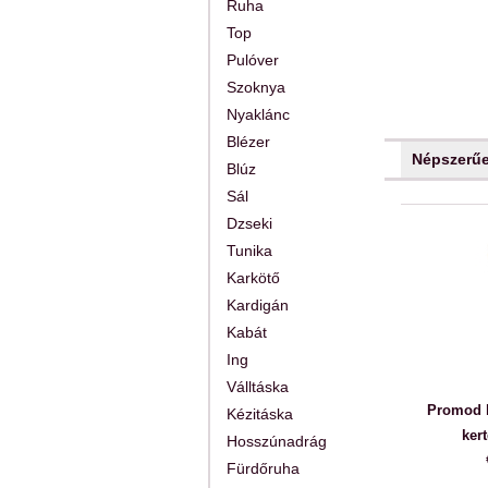
Ruha
Top
Pulóver
Szoknya
Nyaklánc
Blézer
Népszerű
Blúz
Sál
Dzseki
Tunika
Karkötő
Kardigán
Kabát
Ing
Válltáska
Promod k
Kézitáska
ker
Hosszúnadrág
Fürdőruha