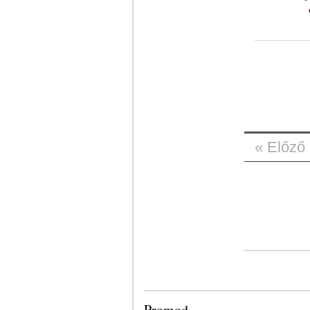
« Előző
Promod