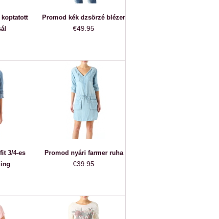
koptatott
Promod kék dzsörzé blézer
€49.95
ál
it 3/4-es
Promod nyári farmer ruha
€39.95
 ing