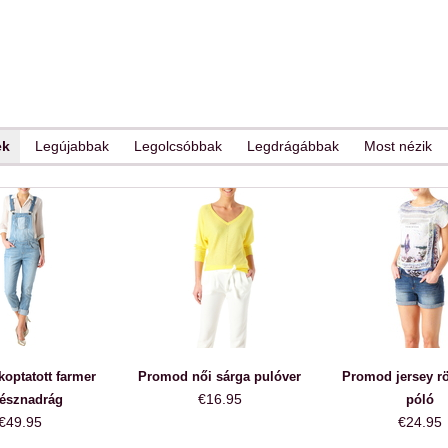
ek
Legújabbak
Legolcsóbbak
Legdrágábbak
Most nézik
optatott farmer
Promod női sárga pulóver
Promod jersey rö
€16.95
tésznadrág
póló
€49.95
€24.95