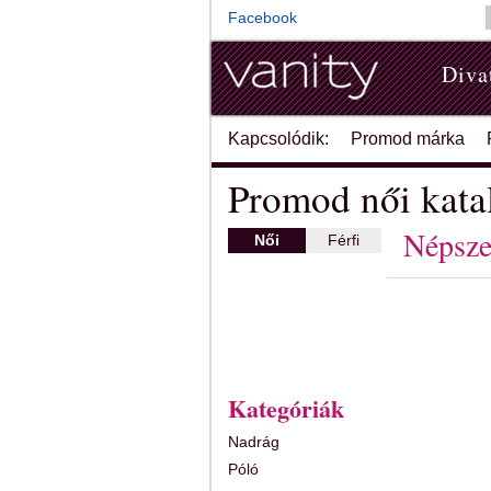
Facebook
Diva
Kapcsolódik:
Promod márka
Promod női kata
Népsze
Női
Férfi
Kategóriák
Nadrág
Póló