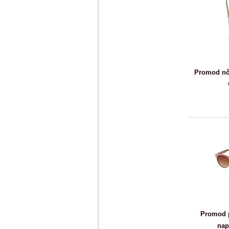
Promod női
Promod p
nap