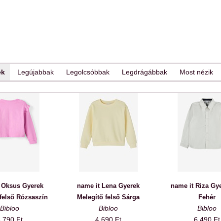
ek
Legújabbak
Legolcsóbbak
Legdrágábbak
Most nézik
 Oksus Gyerek
name it Lena Gyerek
name it Riza Gy
 felső Rózsaszín
Melegítő felső Sárga
Fehér
Bibloo
Bibloo
Bibloo
 790 Ft
4 690 Ft
6 490 Ft