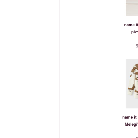
name i
piz
9
name it
Melegí