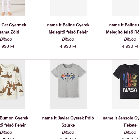
t Cat Gyermek
name it Baline Gyerek
name it Baline
sama Zöld
Melegítő felső Fehér
Melegítő felső R
Bibloo
Bibloo
Bibloo
 990 Ft
4 990 Ft
4 990 Ft
 Bumon Gyerek
name it Javier Gyerek Póló
name it Jensole G
tő felső Fehér
Szürke
Fekete
Bibloo
Bibloo
Bibloo