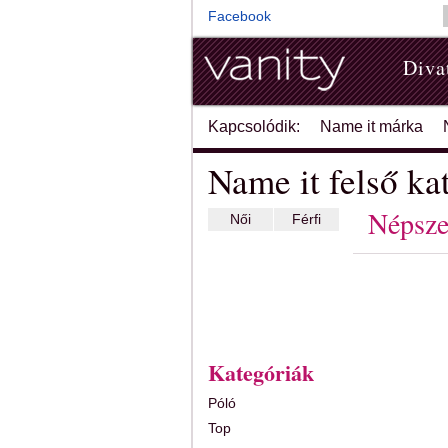
Facebook
Diva
Kapcsolódik:
Name it márka
Name it felső ka
Népsze
Női
Férfi
Kategóriák
Póló
Top