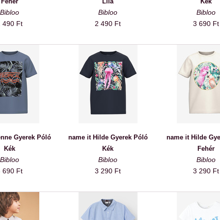
Fehér
Lila
Kék
Bibloo
Bibloo
Bibloo
 490 Ft
2 490 Ft
3 690 Ft
enne Gyerek Póló
name it Hilde Gyerek Póló
name it Hilde Gy
Kék
Kék
Fehér
Bibloo
Bibloo
Bibloo
 690 Ft
3 290 Ft
3 290 Ft