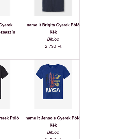
 Gyerek
name it Brigita Gyerek Póló
ózsaszín
Kék
Bibloo
2 790 Ft
yerek Póló
name it Jensole Gyerek Póló
Kék
Bibloo