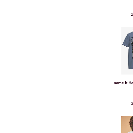
2
name it H
3