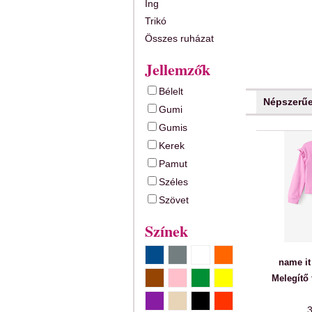
Ing
Trikó
Összes ruházat
Jellemzők
Bélelt
Népszerű
Gumi
Gumis
Kerek
Pamut
Széles
Szövet
Színek
name it
Melegítő
3