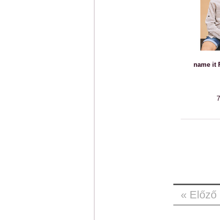
name it 
7
« Előző