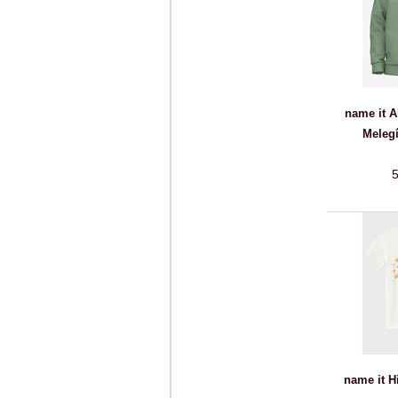
name it A
Melegí
5
name it H