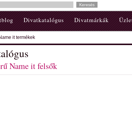
tblog
Divatkatalógus
Divatmárkák
Üzle
Name it termékek
talógus
rű Name it felsők