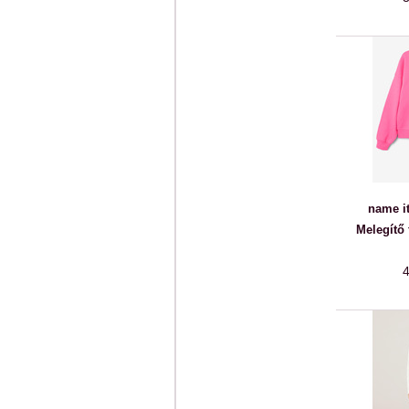
name it
Melegítő
4