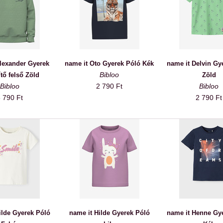
lexander Gyerek
name it Oto Gyerek Póló Kék
name it Delvin Gy
Bibloo
tő felső Zöld
Zöld
Bibloo
2 790 Ft
Bibloo
 790 Ft
2 790 Ft
ilde Gyerek Póló
name it Hilde Gyerek Póló
name it Henne Gy