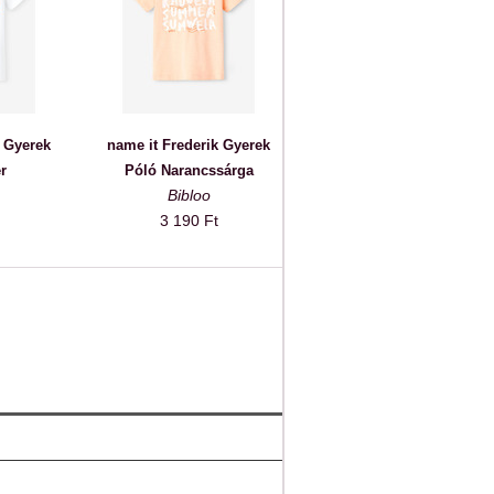
k Gyerek
name it Frederik Gyerek
r
Póló Narancssárga
Bibloo
3 190 Ft