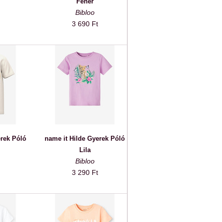
Fehér
Bibloo
3 690 Ft
erek Póló
name it Hilde Gyerek Póló
Lila
Bibloo
3 290 Ft