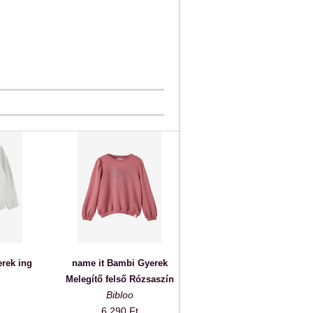
erek ing
name it Bambi Gyerek
Melegítő felső Rózsaszín
Bibloo
6 290 Ft