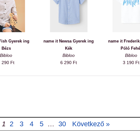
Fish Gyerek ing
name it Newsa Gyerek ing
name it Frederi
Bézs
Kék
Póló Fehé
Bibloo
Bibloo
Bibloo
 290 Ft
6 290 Ft
3 190 Ft
1
2
3
4
5
…
30
Következő »