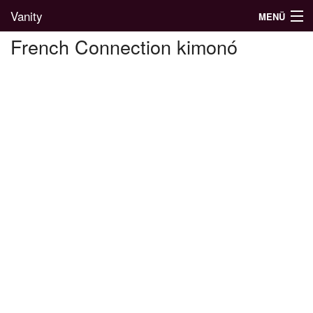
Vanity
MENÜ
French Connection kimonó
Divatblog
Divatkatalógus
Divatmárkák
Üzletek
Képgalériák