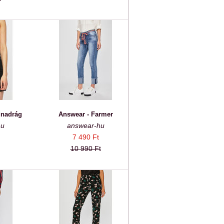
dnadrág
Answear - Farmer
hu
answear-hu
7 490 Ft
10 990 Ft