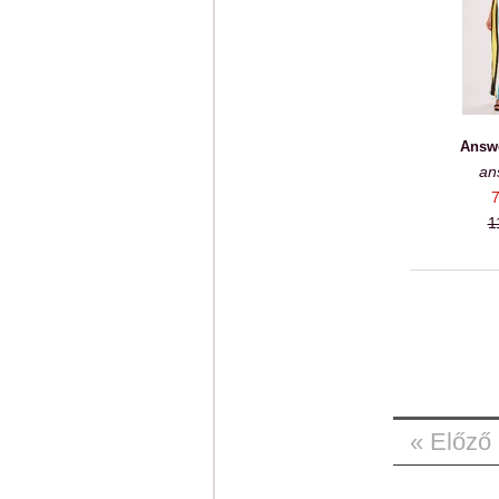
Answe
an
7
1
« Előző