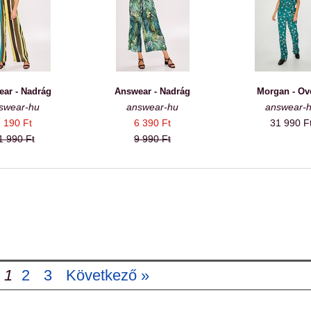
ar - Nadrág
Answear - Nadrág
Morgan - Ov
swear-hu
answear-hu
answear-
 190 Ft
6 390 Ft
31 990 F
1 990 Ft
9 990 Ft
1
2
3
Következő »