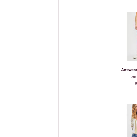
Answear
an
8