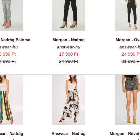
 Nadrág Paloma
Morgan - Nadrág
Morgan - Ov
swear-hu
answear-hu
answear-
9 990 Ft
17 990 Ft
24 990 F
4 990 Ft
24 990 Ft
31 990 F
ar - Nadrág
Answear - Nadrág
Morgan - Rövid