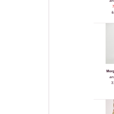
an
7
1
Morg
an
3