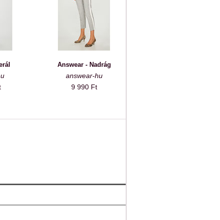
erál
Answear - Nadrág
hu
answear-hu
t
9 990 Ft