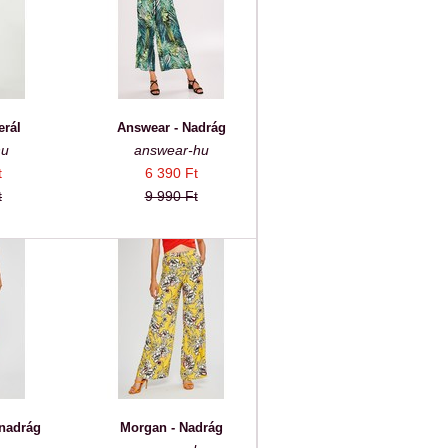
erál
Answear - Nadrág
hu
answear-hu
t
6 390 Ft
t
9 990 Ft
nadrág
Morgan - Nadrág