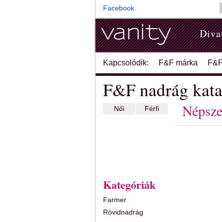
Facebook
Diva
Kapcsolódik:
F&F márka
F&F
F&F nadrág kata
Népsze
Női
Férfi
Kategóriák
Farmer
Rövidnadrág