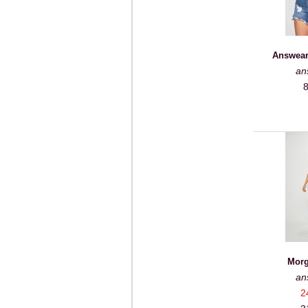
Answear
an
8
Morg
an
2