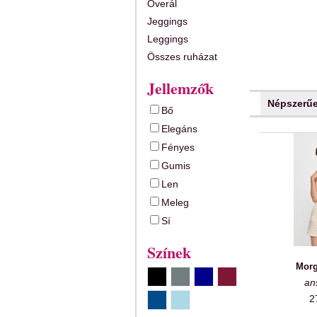
Overál
Jeggings
Leggings
Összes ruházat
Jellemzők
Népszerű
Bő
Elegáns
Fényes
Gumis
Len
Meleg
Sí
Színek
Morg
an
2