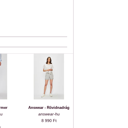
rmer
Answear - Rövidnadrág
hu
answear-hu
8 990 Ft
t