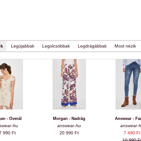
ek
Legújabbak
Legolcsóbbak
Legdrágábbak
Most nézik
an - Overál
Morgan - Nadrág
Answear - Fa
swear-hu
answear-hu
answear-
7 990 Ft
20 990 Ft
7 490 Ft
10 990 F