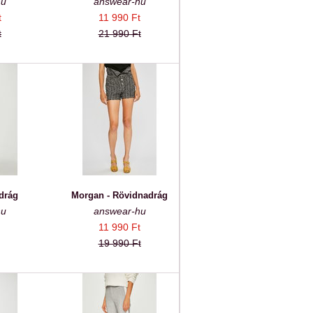
hu
answear-hu
t
11 990 Ft
t
21 990 Ft
drág
Morgan - Rövidnadrág
hu
answear-hu
11 990 Ft
19 990 Ft