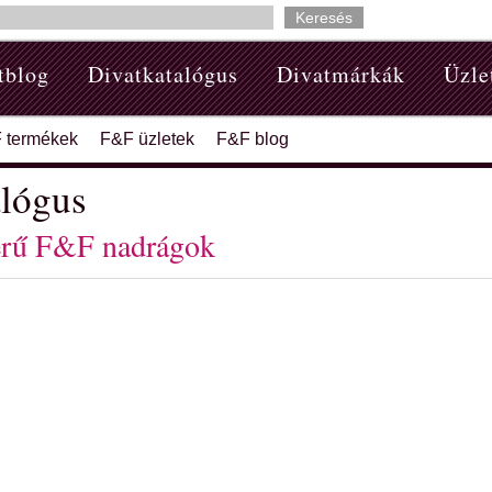
tblog
Divatkatalógus
Divatmárkák
Üzle
 termékek
F&F üzletek
F&F blog
lógus
rű F&F nadrágok