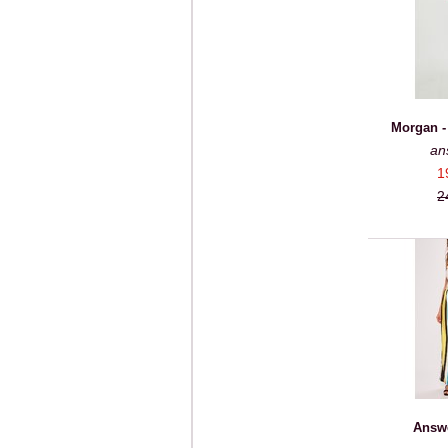
Morgan -
an
1
2
Answe