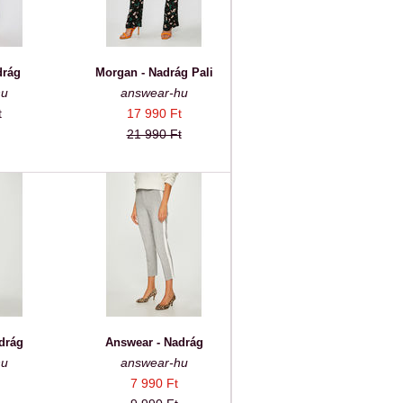
drág
Morgan - Nadrág Pali
hu
answear-hu
t
17 990 Ft
21 990 Ft
drág
Answear - Nadrág
hu
answear-hu
7 990 Ft