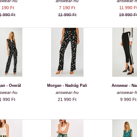
swear-hu
answear-hu
answear-
 190 Ft
7 190 Ft
11 990 F
1 990 Ft
11 990 Ft
19 990 F
an - Overál
Morgan - Nadrág Pali
Answear - Na
swear-hu
answear-hu
answear-
1 990 Ft
21 990 Ft
9 990 Ft