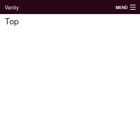
Vanity
MENÜ
Top
Divatblog
Divatkatalógus
Divatmárkák
Üzletek
Képgalériák