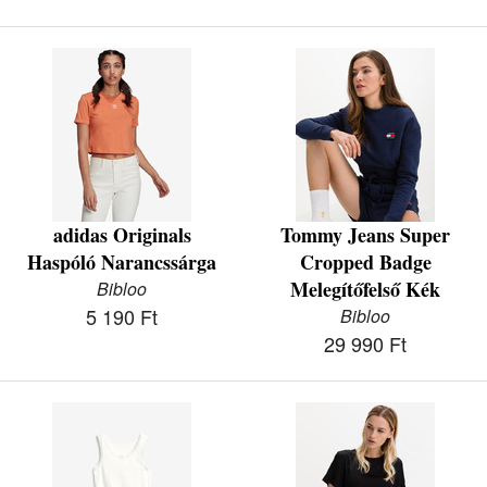
adidas Originals
Tommy Jeans Super
Haspóló Narancssárga
Cropped Badge
Melegítőfelső Kék
Bibloo
5 190 Ft
Bibloo
29 990 Ft