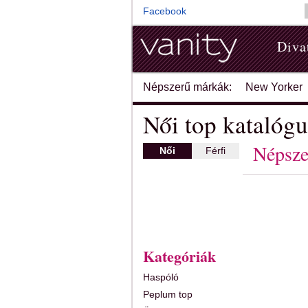
Facebook
Diva
Népszerű márkák:
New Yorker
Női top katalógu
Népsze
Női
Férfi
Kategóriák
Haspóló
Peplum top