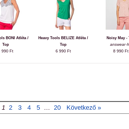
ls BONI Atléta /
Heavy Tools BELIZE Atléta /
Noisy May -
answear-
Top
Top
 990 Ft
6 990 Ft
8 990 Ft
1
2
3
4
5
…
20
Következő »