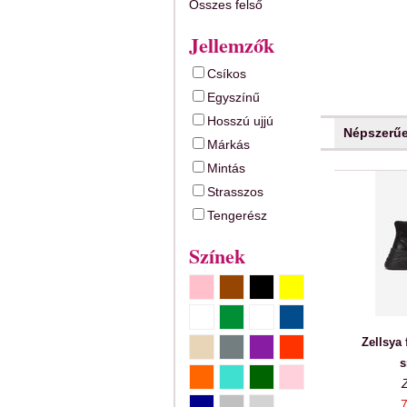
Összes felső
Jellemzők
Csíkos
Egyszínű
Hosszú ujjú
Népszerű
Márkás
Mintás
Strasszos
Tengerész
Színek
Zellsya 
s
7