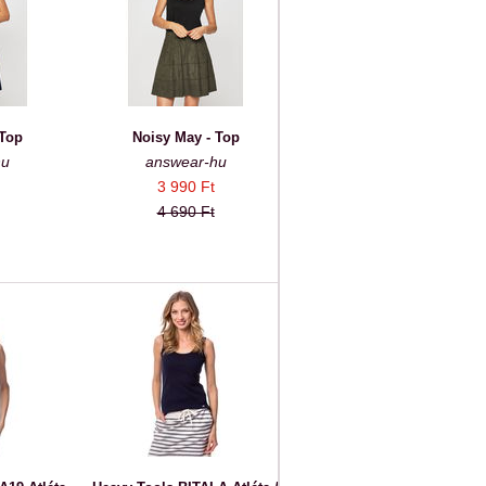
 Top
Noisy May - Top
hu
answear-hu
3 990 Ft
4 690 Ft