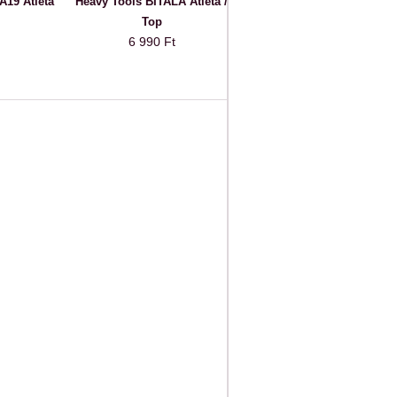
19 Atléta
Heavy Tools BITALA Atléta /
Top
6 990 Ft