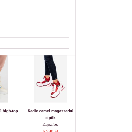
ü high-top
Kadie camel magassarkú
cipők
Zapatos
6 990 Ft