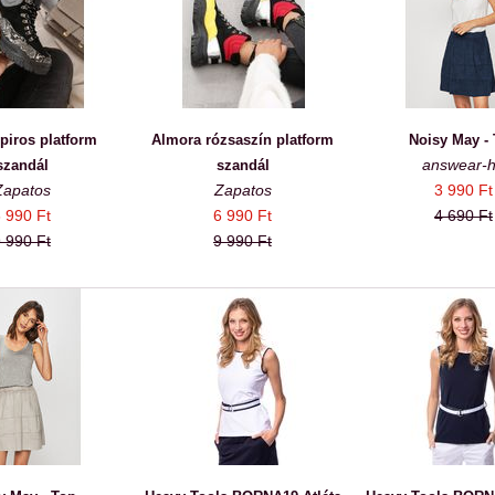
piros platform
Almora rózsaszín platform
Noisy May -
answear-
szandál
szandál
Zapatos
Zapatos
3 990 Ft
 990 Ft
6 990 Ft
4 690 Ft
 990 Ft
9 990 Ft