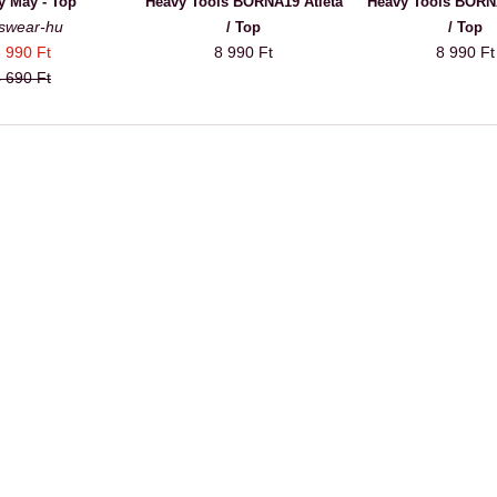
y May - Top
Heavy Tools BORNA19 Atléta
Heavy Tools BORNA
swear-hu
/ Top
/ Top
 990 Ft
8 990 Ft
8 990 Ft
 690 Ft