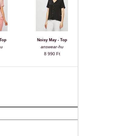
 Top
Noisy May - Top
hu
answear-hu
8 990 Ft