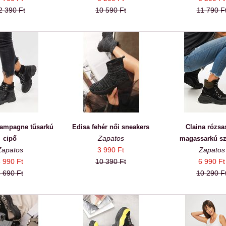
2 390 Ft
10 590 Ft
11 790 F
hampagne tűsarkú
Edisa fehér női sneakers
Claina rózsa
Zapatos
cipő
magassarkú sz
Zapatos
3 990 Ft
Zapatos
 990 Ft
10 390 Ft
6 990 Ft
 690 Ft
10 290 F