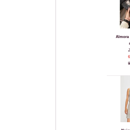
Almora 
6
9