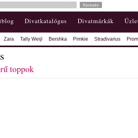
tblog
Divatkatalógus
Divatmárkák
Üzle
Zara
Tally Weijl
Bershka
Pimkie
Stradivarius
Prom
s
rű toppok