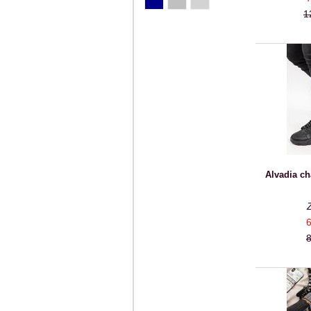
1
Alvadia c
6
8