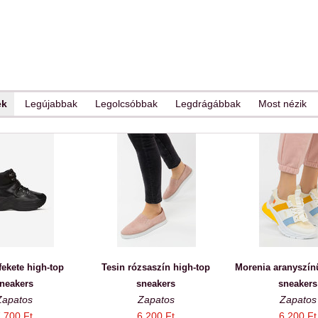
ek
Legújabbak
Legolcsóbbak
Legdrágábbak
Most nézik
fekete high-top
Tesin rózsaszín high-top
Morenia aranyszín
neakers
sneakers
sneakers
Zapatos
Zapatos
Zapatos
 700 Ft
6 200 Ft
6 200 Ft