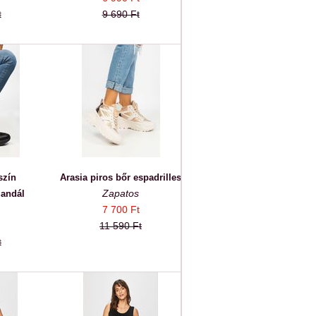
t
9 690 Ft
szín
Arasia piros bőr espadrilles
Zapatos
andál
7 700 Ft
11 590 Ft
t