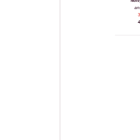
Nois
an
3
4