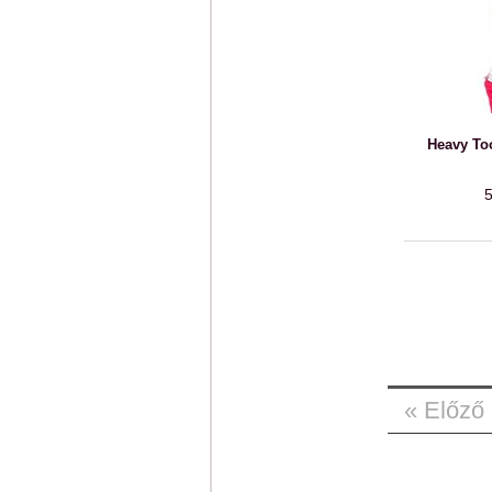
Heavy Too
5
« Előző