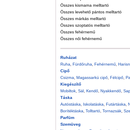
Összes kismama melltartó
Összes levehető pántos melltartó
Összes márkás melltartó
Összes szoptatós melltartó
Összes fehérnemű
Összes női fehérnemű
Ruházat
Ruha
,
Fürdőruha
,
Fehérnemű
,
Harisn
Cipő
Csizma
,
Magassarkú cipő
,
Félcipő
,
P
Kiegészítő
Mobiltok
,
Sál
,
Kendő
,
Nyakkendő
,
Sa
Táska
Autóstáska
,
Iskolatáska
,
Futártáska
,
N
Borítéktáska
,
Tolltartó
,
Tornazsák
,
Sz
Parfüm
Szemüveg