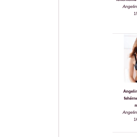
Angeli
1
Angeli
fehérn
m
Angeli
1