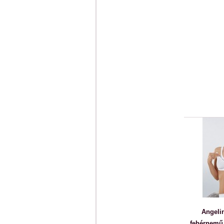
Angeli
fehérnemű 