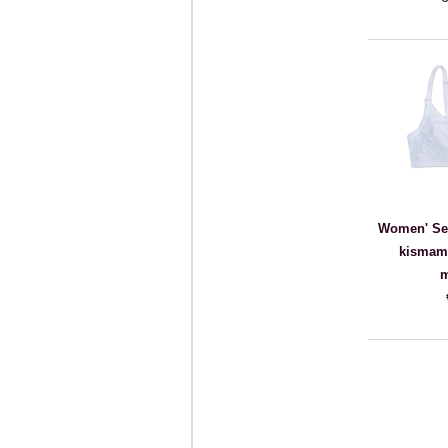
Women' Sec
kismama
m