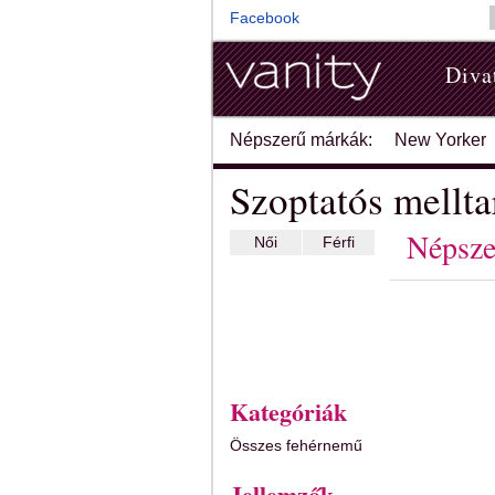
Facebook
Diva
Népszerű márkák:
New Yorker
Szoptatós mellta
Népsze
Női
Férfi
Kategóriák
Összes fehérnemű
Jellemzők