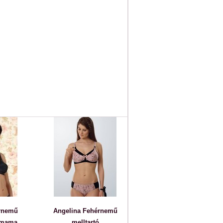
érnemű
Angelina Fehérnemű
smama
melltartó