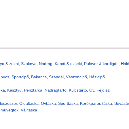
ya & zokni
,
Szoknya
,
Nadrág
,
Kabát & dzseki
,
Pulóver & kardigán
,
Hál
apucs
,
Sportcipő
,
Bakancs
,
Szandál
,
Vászoncipő
,
Házicipő
pka
,
Kesztyű
,
Pénztárca
,
Nadrágtartó
,
Kulcstartó
,
Öv
,
Fejdísz
eszeszer
,
Oldaltáska
,
Övtáska
,
Sporttáska
,
Kerékpáros táska
,
Bevásár
emüvegtok
,
Válltáska