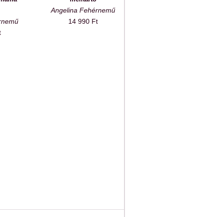
Angelina Fehérnemű
érnemű
14 990 Ft
t