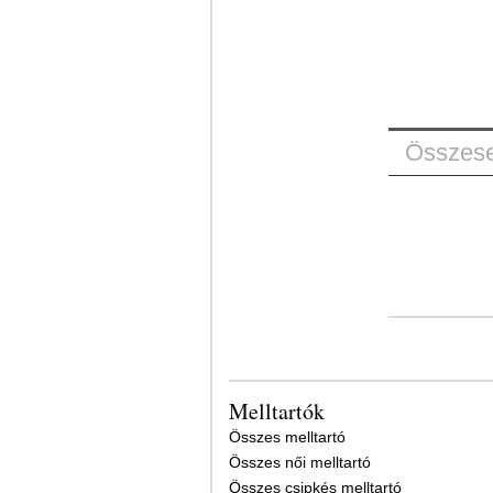
Összese
Melltartók
Összes melltartó
Összes női melltartó
Összes csipkés melltartó