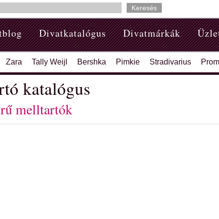
tblog
Divatkatalógus
Divatmárkák
Üzle
Zara
Tally Weijl
Bershka
Pimkie
Stradivarius
Prom
rtó katalógus
rű melltartók