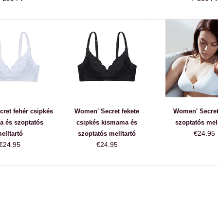
ret fehér csipkés
Women' Secret fekete
Women' Secret
 és szoptatós
csipkés kismama és
szoptatós mell
€24.95
elltartó
szoptatós melltartó
€24.95
€24.95