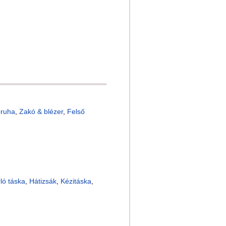
óruha
,
Zakó & blézer
,
Felső
ló táska
,
Hátizsák
,
Kézitáska
,