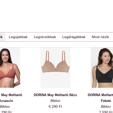
ek
Legújabbak
Legolcsóbbak
Legdrágábbak
Most nézik
May Melltartó
DORINA May Melltartó Bézs
DORINA Melltart
Bibloo
ózsaszín
Fekete
Bibloo
6 290 Ft
Bibloo
 290 Ft
7 590 Ft