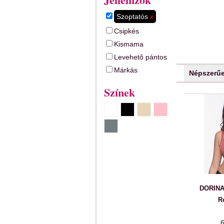
Szoptatós
x
Csipkés
Kismama
Levehető pántos
Márkás
Népszerű
Színek
DORINA 
R
6