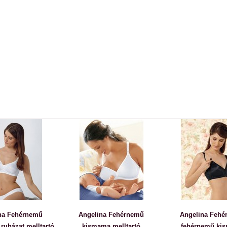
na Fehérnemű
Angelina Fehérnemű
Angelina Feh
ruházat melltartó
kismama melltartó
fehérnemű ki