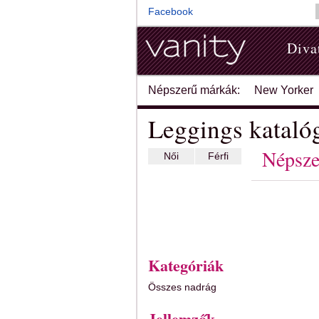
Facebook
Diva
Népszerű márkák:
New Yorker
Leggings kataló
Népsze
Női
Férfi
Kategóriák
Összes nadrág
Jellemzők