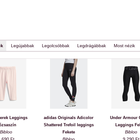
ek
Legújabbak
Legolcsóbbak
Legdrágábbak
Most nézik
erek Leggings
adidas Originals Adicolor
Under Armour 
ózsaszín
Shattered Trefoil leggings
Leggings Fe
Bibloo
Bibloo
Fekete
 690 Ft
Bibloo
9 290 Ft