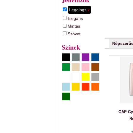
Leggings
x
Elegáns
Mintás
Szövet
Népszerű
Színek
GAP Gy
R
3