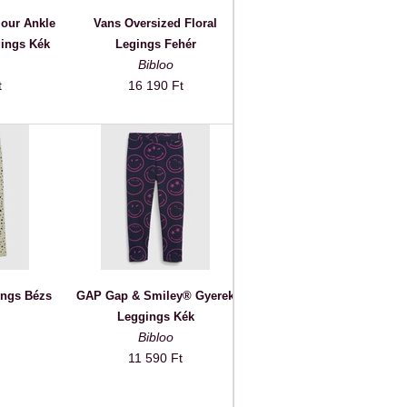
our Ankle
Vans Oversized Floral
ings Kék
Legings Fehér
Bibloo
t
16 190 Ft
ngs Bézs
GAP Gap & Smiley® Gyerek
Leggings Kék
Bibloo
11 590 Ft