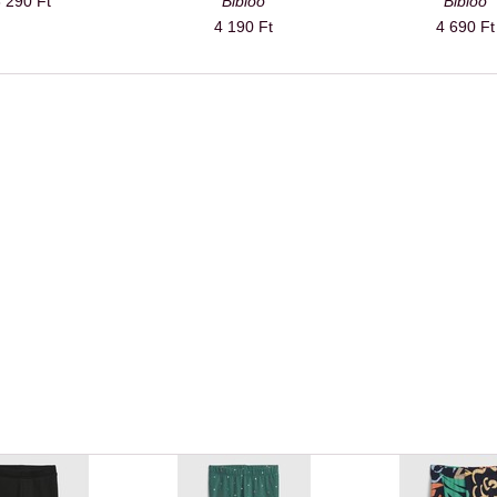
 290 Ft
Bibloo
Bibloo
4 190 Ft
4 690 Ft