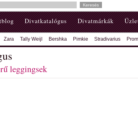
tblog
Divatkatalógus
Divatmárkák
Üzle
Zara
Tally Weijl
Bershka
Pimkie
Stradivarius
Prom
gus
rű leggingsek