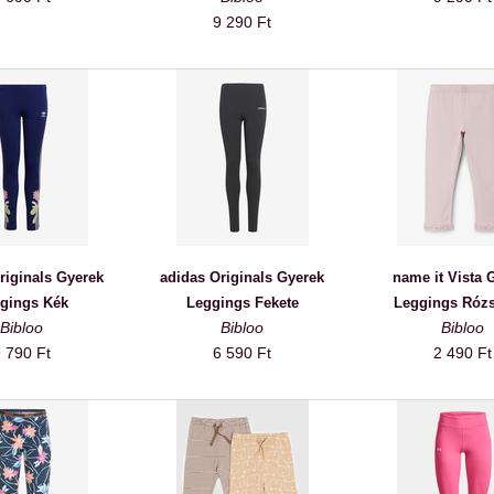
9 290 Ft
riginals Gyerek
adidas Originals Gyerek
name it Vista 
gings Kék
Leggings Fekete
Leggings Rózs
Bibloo
Bibloo
Bibloo
 790 Ft
6 590 Ft
2 490 Ft