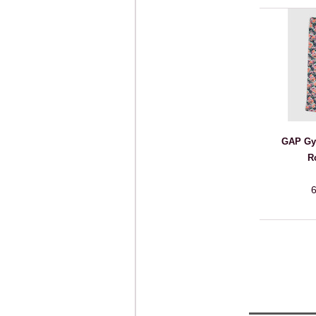
GAP Gy
R
6