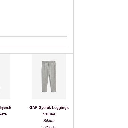
Gyerek
GAP Gyerek Leggings
kete
Szürke
Bibloo
3 290 Ft