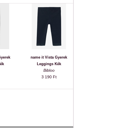
Gyerek
name it Vista Gyerek
ék
Leggings Kék
Bibloo
3 190 Ft