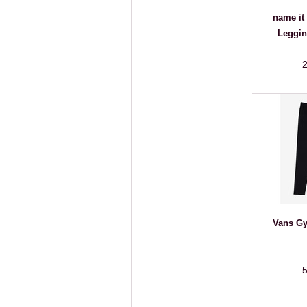
name it
Leggin
2
Vans Gy
5