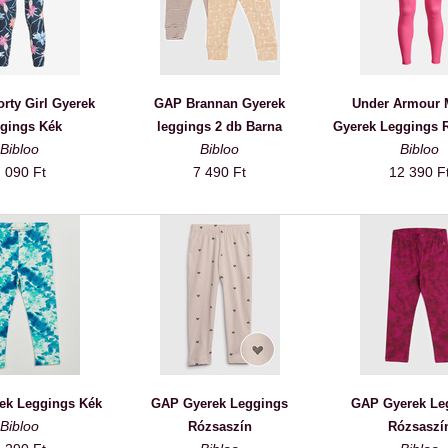
rty Girl Gyerek
GAP Brannan Gyerek
Under Armour 
gings Kék
leggings 2 db Barna
Gyerek Leggings 
Bibloo
Bibloo
Bibloo
 090 Ft
7 490 Ft
12 390 F
ek Leggings Kék
GAP Gyerek Leggings
GAP Gyerek Le
Bibloo
Rózsaszín
Rózsaszí