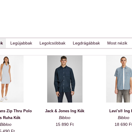
ek
Legújabbak
Legolcsóbbak
Legdrágábbak
Most nézik
ns Zip Thru Polo
Jack & Jones Ing Kék
Levi's® Ing
Bibloo
Bibloo
s Ruha Kék
Bibloo
15 890 Ft
18 690 F
5 490 Ft