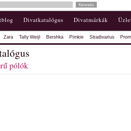
tblog
Divatkatalógus
Divatmárkák
Üzle
Zara
Tally Weijl
Bershka
Pimkie
Stradivarius
Prom
talógus
rű pólók