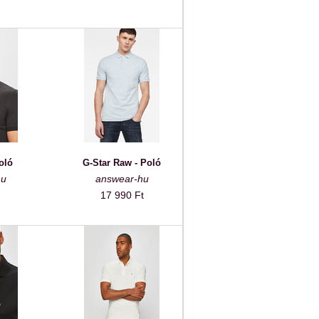
Poló
G-Star Raw - Poló
hu
answear-hu
17 990 Ft