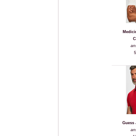
Medici
C
an
5
Guess J
an