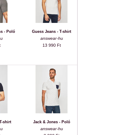
s - Poló
Guess Jeans - T-shirt
hu
answear-hu
t
13 990 Ft
-shirt
Jack & Jones - Poló
hu
answear-hu