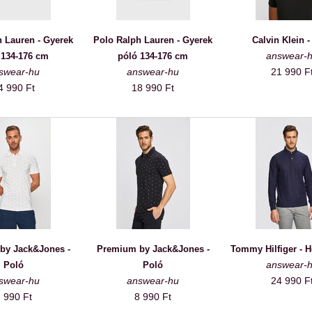
 Lauren - Gyerek
Polo Ralph Lauren - Gyerek
Calvin Klein -
answear-
 134-176 cm
póló 134-176 cm
swear-hu
answear-hu
21 990 F
4 990 Ft
18 990 Ft
by Jack&Jones -
Premium by Jack&Jones -
Tommy Hilfiger - 
answear-
Poló
Poló
swear-hu
answear-hu
24 990 F
 990 Ft
8 990 Ft