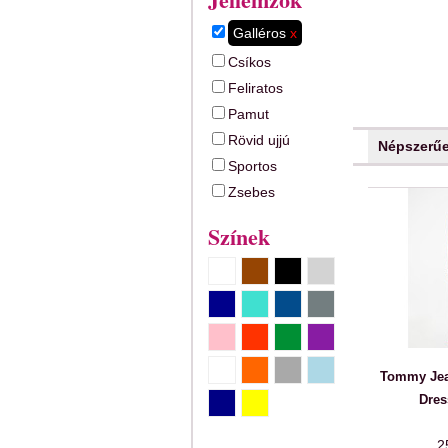
Galléros
x
Csíkos
Feliratos
Pamut
Rövid ujjú
Népszerű
Sportos
Zsebes
Színek
Tommy Jea
Dres
2