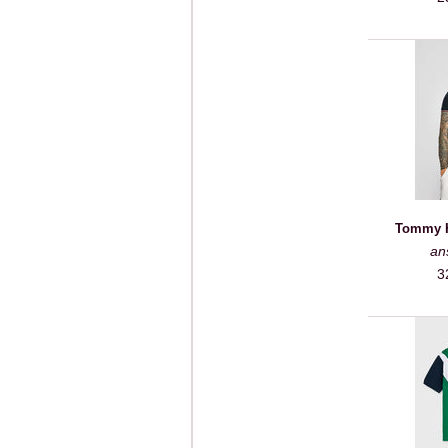
Tommy Hi
an
3