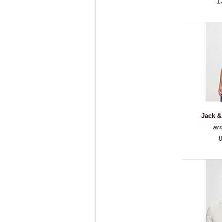
1
Jack &
an
8