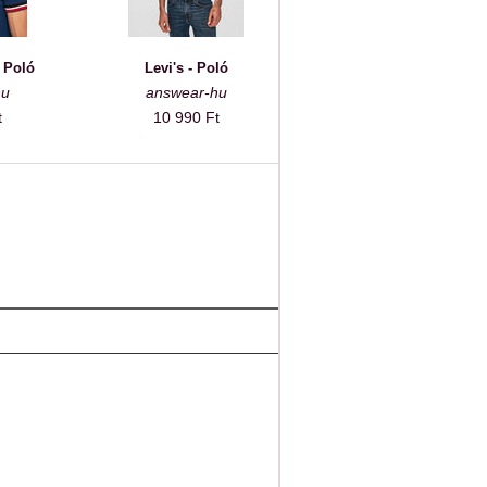
 Poló
Levi's - Poló
hu
answear-hu
t
10 990 Ft