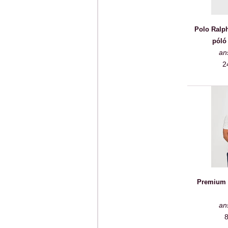
Polo Ralph
póló
an
2
Premium 
an
8