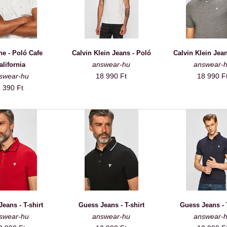
ne - Poló Cafe
Calvin Klein Jeans - Poló
Calvin Klein Jean
answear-hu
answear-
alifornia
swear-hu
18 990 Ft
18 990 F
 390 Ft
eans - T-shirt
Guess Jeans - T-shirt
Guess Jeans - T
swear-hu
answear-hu
answear-