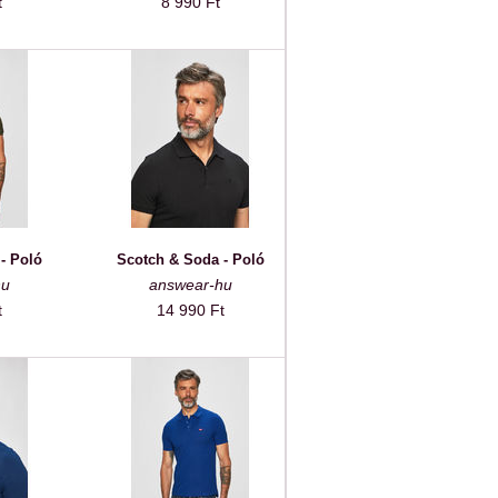
t
8 990 Ft
- Poló
Scotch & Soda - Poló
hu
answear-hu
t
14 990 Ft