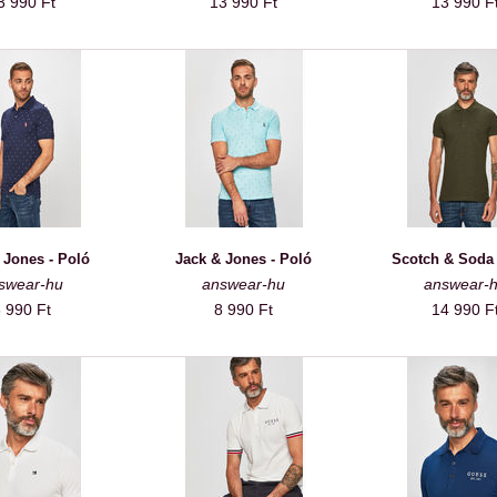
3 990 Ft
13 990 Ft
13 990 F
 Jones - Poló
Jack & Jones - Poló
Scotch & Soda 
swear-hu
answear-hu
answear-
 990 Ft
8 990 Ft
14 990 F