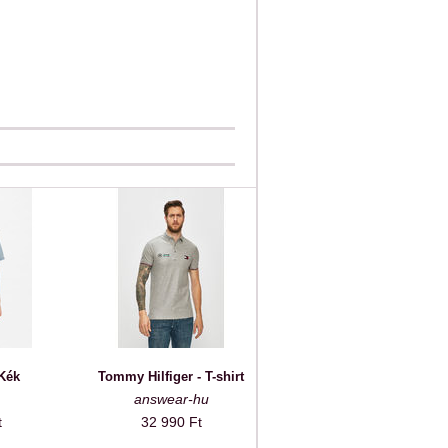
 Kék
Tommy Hilfiger - T-shirt
answear-hu
t
32 990 Ft