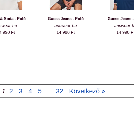
& Soda - Poló
Guess Jeans - Poló
Guess Jeans -
swear-hu
answear-hu
answear-
4 990 Ft
14 990 Ft
14 990 F
1
2
3
4
5
…
32
Következő »