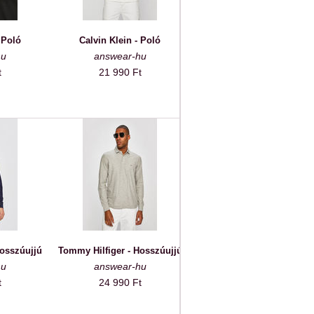
 Poló
Calvin Klein - Poló
hu
answear-hu
t
21 990 Ft
Hosszúujjú
Tommy Hilfiger - Hosszúujjú
hu
answear-hu
t
24 990 Ft