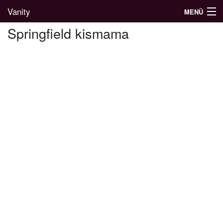
Vanity
MENÜ
Springfield kismama
Divatblog
Divatkatalógus
Divatmárkák
Üzletek
Képgalériák