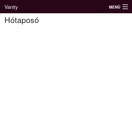
Vanity
MENÜ
Hótaposó
Divatblog
Divatkatalógus
Divatmárkák
Üzletek
Képgalériák