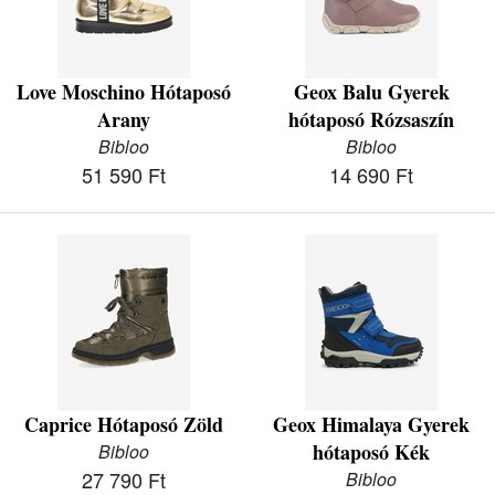
Love Moschino Hótaposó
Geox Balu Gyerek
Arany
hótaposó Rózsaszín
Bibloo
Bibloo
51 590 Ft
14 690 Ft
Caprice Hótaposó Zöld
Geox Himalaya Gyerek
hótaposó Kék
Bibloo
27 790 Ft
Bibloo