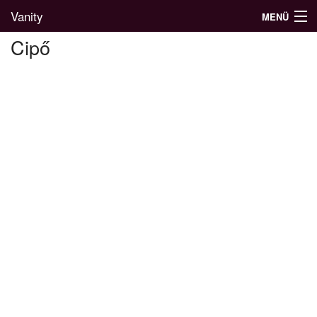
Vanity
MENÜ
Cipő
Divatblog
Divatkatalógus
Divatmárkák
Üzletek
Képgalériák