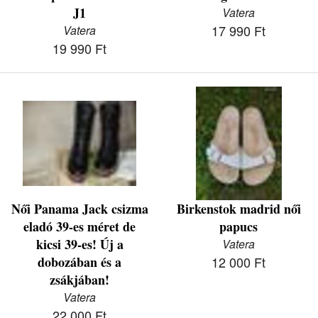
J1
Vatera
17 990 Ft
Vatera
19 990 Ft
Női Panama Jack csizma
Birkenstok madrid női
eladó 39-es méret de
papucs
kicsi 39-es! Új a
Vatera
dobozában és a
12 000 Ft
zsákjában!
Vatera
22 000 Ft