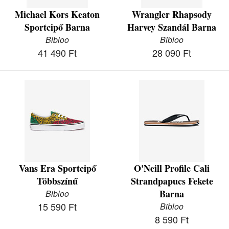
Michael Kors Keaton
Wrangler Rhapsody
Sportcipő Barna
Harvey Szandál Barna
Bibloo
Bibloo
41 490 Ft
28 090 Ft
Vans Era Sportcipő
O'Neill Profile Cali
Többszínű
Strandpapucs Fekete
Barna
Bibloo
15 590 Ft
Bibloo
8 590 Ft