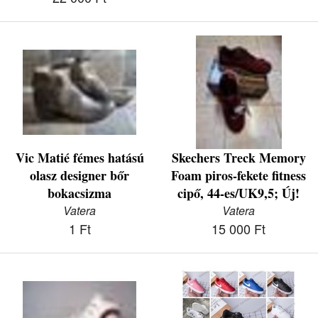
Vic Matié fémes hatású
Skechers Treck Memory
olasz designer bőr
Foam piros-fekete fitness
bokacsizma
cipő, 44-es/UK9,5; Új!
Vatera
Vatera
1 Ft
15 000 Ft