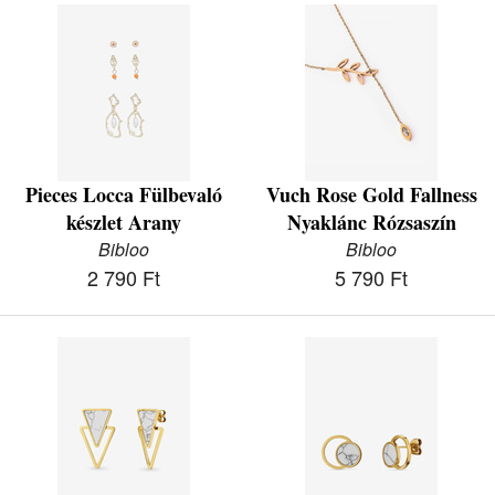
Pieces Locca Fülbevaló
Vuch Rose Gold Fallness
készlet Arany
Nyaklánc Rózsaszín
Bibloo
Bibloo
2 790 Ft
5 790 Ft