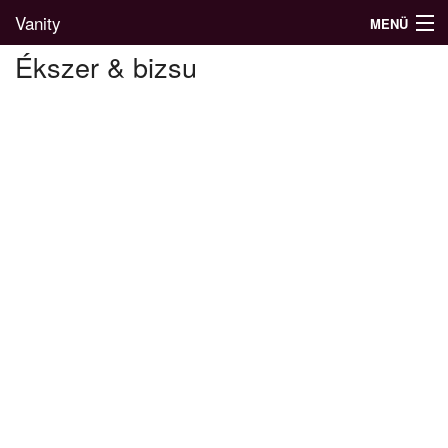
Vanity
MENÜ
Ékszer & bizsu
Divatblog
Divatkatalógus
Divatmárkák
Üzletek
Képgalériák