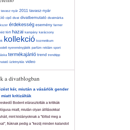
2011 tavasz-nyár
 tavasz-nyár
ció
divatbemutató
cipő
divat
divatmárka
érdekesség
esemény
kszer
farmer
hazai
néd
férfi
kampány
karácsony
kollekció
ek
kozmetikum
odell
nyereményjáték
parfüm
reklám
sport
termékajánló
trend
táska
trendtipp
video
mutató
üzletnyitás
ek a divatblogban
zést kér, miután a vásárlók gender
 miatt kritizálták
reskedő Bodent elárasztották a kritikák
ógusa miatt, miután olyan állításokkal
uháit, mint kislányoknak a "töltsd meg a
al", fiúknak pedig a "kezdj minden kalandot