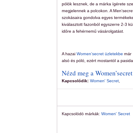
pólók lesznek, de a márka ígérete sz
megjelennek a polcokon. A Men’secret
szokásaira gondolva egyes termékeket
kiválasztott fazonból egyszerre 2-3 k
időre a fehérnemű vásárolgatást.
A hazai
Women’secret üzletekbe
már m
alsó és póló, ezért mostantól a pasid
Nézd meg a Women’secret k
Kapcsolódik:
Women' Secret
,
Kapcsolódó márkák:
Women' Secret