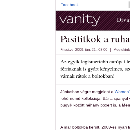
Facebook
Diva
Pasititkok a ruha
Frissítve: 2009. jún. 21., 08:00
|
Megtekint
Az egyik legismertebb európai 
férfiaknak is gyárt kényelmes, s
várnak rátok a boltokban!
Júniusban végre megjelent a
Women’s
fehérnemű kollekciója. Bár a spanyol 
bugyik között néhány boxert is, a
Men
A már boltokba került, 2009-es nyári
M