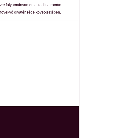
 évre folyamatosan emelkedik a román
növekvő divatéhsége következtében.