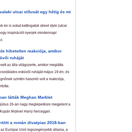
alaki utcai stílusát egy hétig és mi
 én is sokat kattingatok street style (utcai
hogy inspirációt nyerjek mindennapi
z.
e hihetetlen reakciója, amikor
üvői ruháját
ett az álla világszerte, amikor meglátta
sodálatos esküvői ruháját május 19-én, és
gnőnek szintén hasonló volt a reakciója,
totta.
ban látták Meghan Marklet
úlius 26-án nagy meglepetésre megjelent a
Kupán férjével Harry herceggel.
tött a román divatpiac 2018-ban
az Európai Unió legszegényebb állama, a