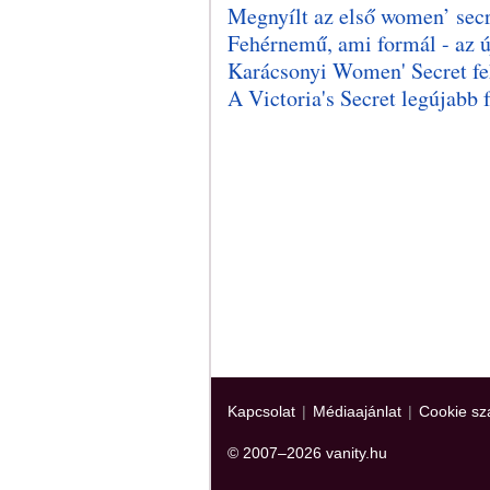
Megnyílt az első women’ secr
Fehérnemű, ami formál - az új
Karácsonyi Women' Secret f
A Victoria's Secret legújabb 
Kapcsolat
|
Médiaajánlat
|
Cookie sz
© 2007–2026 vanity.hu