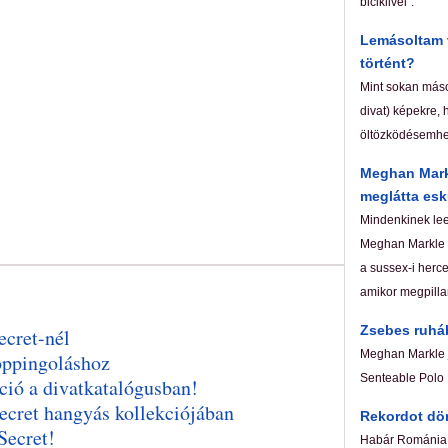
biciklivel".
Lemásoltam v
történt?
Mint sokan mások
divat) képekre, 
öltözködésemhe
Meghan Markl
meglátta esk
Mindenkinek lees
Meghan Markle c
a sussex-i herce
amikor megpillan
Zsebes ruhá
cret-nél
Meghan Markle j
oppingoláshoz
Senteable Polo 
ció a divatkatalógusban!
cret hangyás kollekciójában
Rekordot dön
Secret!
Habár Románia 