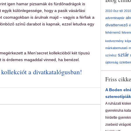
erint igen hamar pizsamák és fürdőnadrágok is
 egyik különlegessége, hogy a pasik vásárlási
2010 ősz-tél
2010
 csomagokban is árulnak majd – vagyis a férfiak a
ak
adventinaptár
ülönböző színű darabot is kapnak, ezzel letudva egy
divattervező
é
fehérnemű
felven
kedvezmény
kép
márkabemutató
m
egérkezett a Men’secret kollekcióból két típusú
sztár
színész
at is érdemes magaddal vinned, ha benézel.
újdonság
üzletbe
ollekciót a divatkatalógusban!
Friss cikk
A Boden elné
sztereotípiák
A ruházati kiske
gyerekruha katal
hirdette gyerekr
zsebeid virágokk