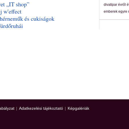
et „IT shop”
divatipar évről
 w'effect
emberek egyre 
ehérneműk és cukiságok
fürdőruhái
abályzat
|
Adatkezelési tájékoztató
|
Képgalériák