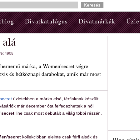
tblog
Divatkatalógus
Divatmárkák
Üzle
 alá
ve: 4908
fehérnemű márka, a Women'secret végre
zexis és hétköznapi darabokat, amik már most
ecret
üzletekben a márka első, férfiaknak készült
vásárlók már december óta felfedezhettek a női
’secret
line csak most debütált a világ többi részén.
en’secret
kollekcióban eleinte csak férfi alsók és
Blog címk